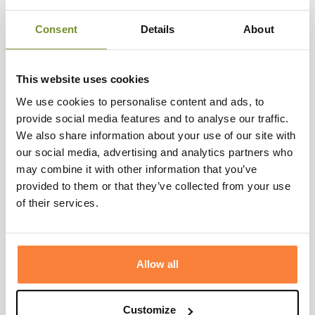
Consent
Details
About
Expédié dans
Échange ou
Paiement
Paiement en
la journée
retour sous
sécurisé
3 fois dès 100
This website uses cookies
90 jours
euros
We use cookies to personalise content and ads, to
provide social media features and to analyse our traffic.
We also share information about your use of our site with
our social media, advertising and analytics partners who
may combine it with other information that you’ve
Description
provided to them or that they’ve collected from your use
of their services.
Baleno
vous propose cet élégant gilet polaire Harvey avec
une finition Alcantara sur les bords parfait pour vous
protéger du froid.
Ce gilet polaire Harvey dispose d'un col montant et de
Allow all
deux poches repose-mains pour rester au chaud en
toutes situations.
Customize