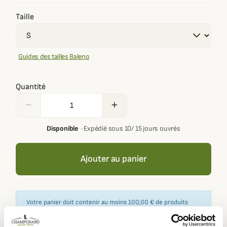
Taille
Guides des tailles Baleno
Quantité
remove
add
Disponible
·
Expédié sous 10/ 15 jours ouvrés
Ajouter au panier
Votre panier doit contenir au moins 100,00 € de produits
pour pouvoir obtenir des récompenses fidélité.