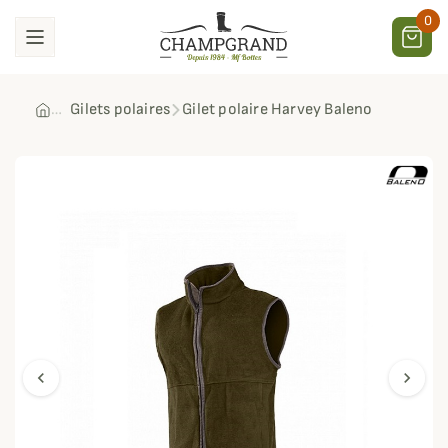
0
Gilets polaires
Gilet polaire Harvey Baleno
chevron_left
chevron_right