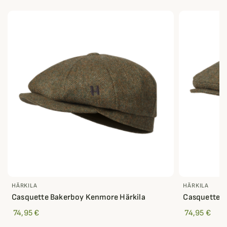
HÄRKILA
HÄRKILA
Casquette Bakerboy Kenmore Härkila
Casquette p
74,95 €
74,95 €