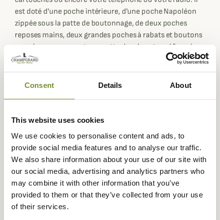
est doté d'une poche intérieure, d'une poche Napoléon
zippée sous la patte de boutonnage, de deux poches
reposes mains, deux grandes poches à rabats et boutons
pression comprenant une patte de relevage qui favorise
un accès rapide au contenu de celle-ci.
La veste Kenmore est proposée de la taille 48 au 58 et
Consent
Details
About
présente le logo Härkila est visible sur l'arrière du dos de
manière contrastée et subtile.
Pour une tenue technique 100% tweed, optez pour le
This website uses cookies
pantalon ou le knickers Kenmore Härkila, le gilet ou
We use cookies to personalise content and ads, to
encore la casquette de la même collection !
provide social media features and to analyse our traffic.
Fiche technique
We also share information about your use of our site with
our social media, advertising and analytics partners who
Composition
100% Laine
may combine it with other information that you’ve
provided to them or that they’ve collected from your use
Garniture
100% Polyester
of their services.
Membrane
GORE-TEX