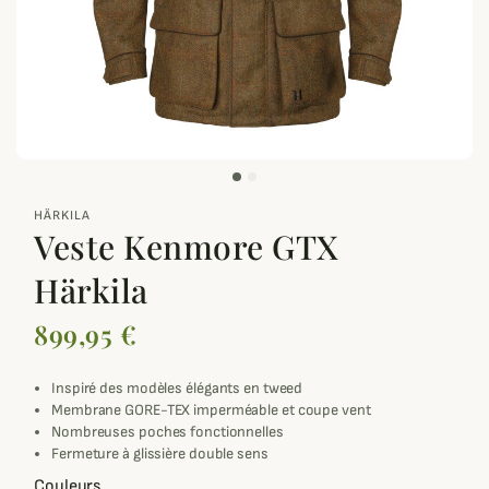
zoom_out_map
HÄRKILA
Veste Kenmore GTX
Härkila
899,95 €
Inspiré des modèles élégants en tweed
Membrane GORE-TEX imperméable et coupe vent
Nombreuses poches fonctionnelles
Fermeture à glissière double sens
Couleurs