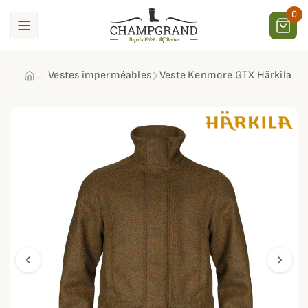
0
Vestes imperméables
Veste Kenmore GTX Härkila
chevron_left
chevron_right