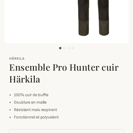
zoom_out_map
HÄRKILA
Ensemble Pro Hunter cuir
Härkila
100% cuir de buffle
Doublure en maille
Résistant mais respirant
Fonctionnel et polyvalent