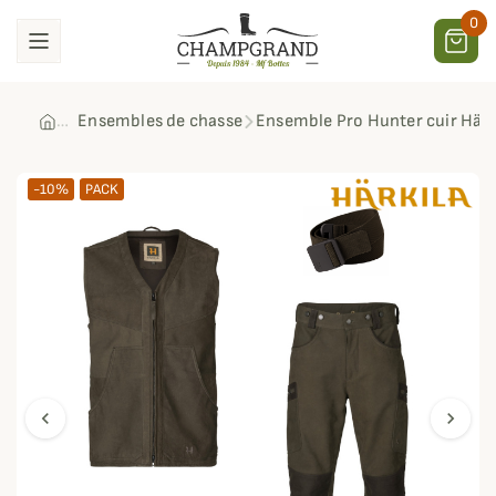
0
Ensembles de chasse
Ensemble Pro Hunter cuir Härk
-10%
PACK
chevron_left
chevron_right