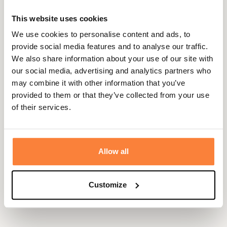
remove
add
This website uses cookies
We use cookies to personalise content and ads, to
Disponible
·
Expédié sous 5/ 7 jours ouvrés
provide social media features and to analyse our traffic.
We also share information about your use of our site with
Ajouter au panier
our social media, advertising and analytics partners who
may combine it with other information that you’ve
provided to them or that they’ve collected from your use
of their services.
En achetant ce produit vous gagnerez
40,00 €
grâce à notre
programme de fidélité. Votre panier totalisera
40,00 €
.
Allow all
Expédié dans
Échange ou
Paiement
Paiement en
Customize
la journée
retour sous
sécurisé
3 fois dès 100
90 jours
euros