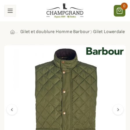
0
Gilet et doublure Homme Barbour
Gilet Lowerdale 
chevron_left
chevron_right