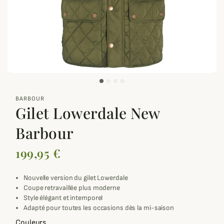
zoom_out_map
BARBOUR
Gilet Lowerdale New
Barbour
199,95 €
Nouvelle version du gilet Lowerdale
Coupe retravaillée plus moderne
Style élégant et intemporel
Adapté pour toutes les occasions dès la mi-saison
Couleurs