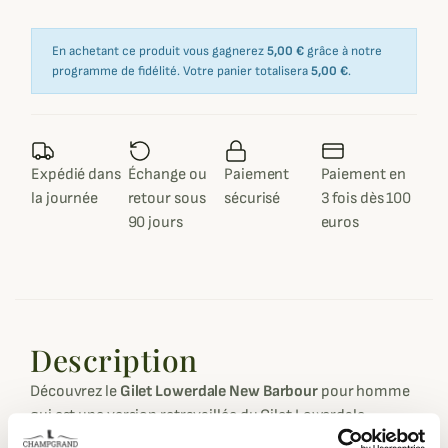
En achetant ce produit vous gagnerez
5,00 €
grâce à notre
programme de fidélité. Votre panier totalisera
5,00 €
.
Expédié dans
Échange ou
Paiement
Paiement en
la journée
retour sous
sécurisé
3 fois dès 100
90 jours
euros
Description
Découvrez le
Gilet Lowerdale New Barbour
pour homme
qui est une version retravaillée du Gilet Lowerdale.