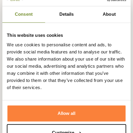
Afin de donner plus de dynamisme et de modernité à cet
intemporel, Barbour vous le présente dans une toute
Consent
Details
About
nouvelle coupe, plus moderne et ajustée. Tout aussi
élégant et raffiné, cette veste sans manches matelassée
est parfaite pour la mi-saison pour vous protéger des
This website uses cookies
températures fraîches.
We use cookies to personalise content and ads, to
Son matelassage diamant dévoile un style campagne
provide social media features and to analyse our traffic.
chic qui ne laissera pas indifférent. Léger et déperlante, il
We also share information about your use of our site with
vous protège des températures froides en hiver sous une
our social media, advertising and analytics partners who
veste, agissant comme une doublure isolante, ou bien se
may combine it with other information that you’ve
porte seul aux beaux jours par dessus un pull.
provided to them or that they’ve collected from your use
Il dispose d'une poche intérieur zippée, de deux poches
of their services.
plaquées à rabat et boutons pressions pour y ranger en
toute sécurité vos petits essentiels du quotidien.
Fiche technique
Allow all
Composition
100 % Polyester
Doublure
100% Polyamide
Customize