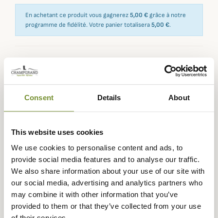
En achetant ce produit vous gagnerez
5,00 €
grâce à notre
programme de fidélité. Votre panier totalisera
5,00 €
.
Expédié dans
Échange ou
Paiement
Paiement en
la journée
retour sous
sécurisé
3 fois dès 100
Consent
Details
About
90 jours
euros
This website uses cookies
We use cookies to personalise content and ads, to
provide social media features and to analyse our traffic.
Description
We also share information about your use of our site with
Härkila
vous présente ce gilet Wildboar Pro au coloris
our social media, advertising and analytics partners who
orange Blaze qui vous permettra d'être repérable par vos
may combine it with other information that you’ve
paires lors de chasse en battue ou lorsque vous aurez
provided to them or that they’ve collected from your use
besoin d'une haute visibilité.
of their services.