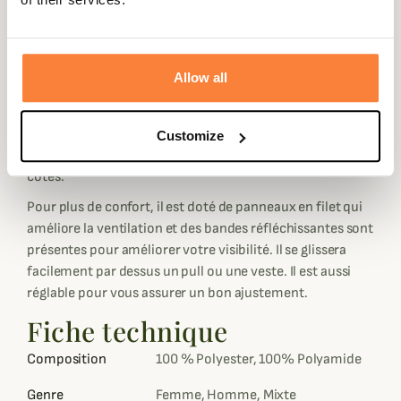
Ce gilet est très polyvalent grâce à ses nombreuses
poches, il possède deux poches radios au niveau de la
poitrine avec une sangle pour l'antenne, deux poches
Allow all
zippées avec anneaux en D pour y attacher votre
matériel, une poche porte-cartouche qui est détachable
et se ferme à l'aide d'un système MOLLE très pratique
Customize
ainsi qu'une grande poche à gibier zippée sur les deux
côtés.
Pour plus de confort, il est doté de panneaux en filet qui
améliore la ventilation et des bandes réfléchissantes sont
présentes pour améliorer votre visibilité. Il se glissera
facilement par dessus un pull ou une veste. Il est aussi
réglable pour vous assurer un bon ajustement.
Fiche technique
Composition
100 % Polyester, 100% Polyamide
Genre
Femme, Homme, Mixte