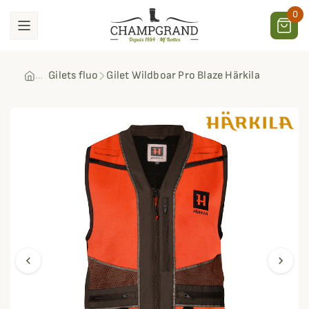
0
Gilets fluo
Gilet Wildboar Pro Blaze Härkila
chevron_left
chevron_right