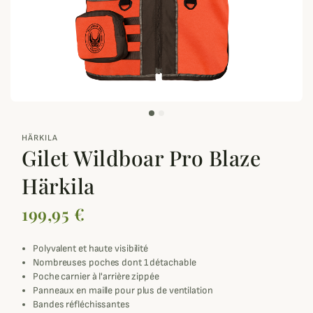
zoom_out_map
HÄRKILA
Gilet Wildboar Pro Blaze
Härkila
199,95 €
Polyvalent et haute visibilité
Nombreuses poches dont 1 détachable
Poche carnier à l'arrière zippée
Panneaux en maille pour plus de ventilation
Bandes réfléchissantes