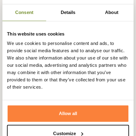
Leur composition en
laine mérinos
enrichie d’acrylique,
de polyester et d’élasthanne permet un séchage rapide et
Consent
Details
About
un
excellent pouvoir isolant
, même en conditions
humides. Leur tissage soigné garantit une sensation
douce au contact de la peau, sans compromis sur la
This website uses cookies
durabilité
.
We use cookies to personalise content and ads, to
provide social media features and to analyse our traffic.
La hauteur mi-mollet assure un bon maintien avec des
We also share information about your use of our site with
bottes de marche
, des
chaussures de travail
ou des
our social media, advertising and analytics partners who
bottes de chasse
, tout en évitant les surchauffes. Un
may combine it with other information that you’ve
choix sûr pour celles et ceux qui exigent des vêtements
provided to them or that they’ve collected from your use
techniques, sobres et efficaces, à l’image de l’univers
of their services.
outdoor
de Ridgeline.
Fiche technique
Matière
Acrylique, Élasthanne, Laine
Allow all
Merinos, Polyester
Coloris
Beige, Blanc, Orange, Rouge, Vert
Customize