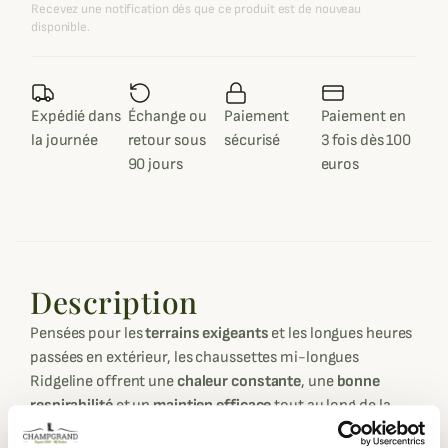
Recevez une notification dès que ce produit est de nouveau
disponible.
Expédié dans
Échange ou
Paiement
Paiement en
la journée
retour sous
sécurisé
3 fois dès 100
90 jours
euros
Description
Pensées pour les
terrains exigeants
et les longues heures
passées en extérieur, les chaussettes mi-longues
Ridgeline offrent une
chaleur constante
, une
bonne
respirabilité
et un
maintien efficace
tout au long de la
journée.