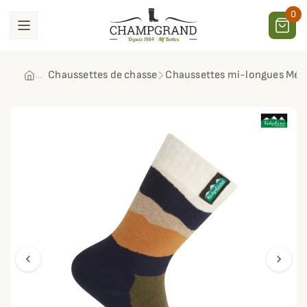
0
Chaussettes de chasse
Chaussettes mi-longues Méri
chevron_left
chevron_right