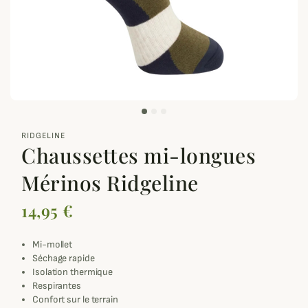
zoom_out_map
RIDGELINE
Chaussettes mi-longues
Mérinos Ridgeline
14,95 €
Mi-mollet
Séchage rapide
Isolation thermique
Respirantes
Confort sur le terrain