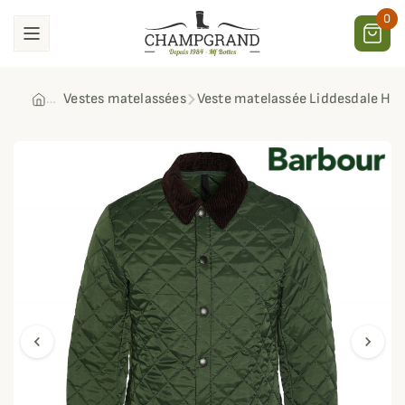
0
Vestes matelassées
Veste matelassée Liddesdale Hér
chevron_left
chevron_right