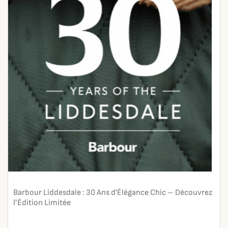
Barbour Liddesdale : 30 Ans d'Élégance Chic – Découvrez
l’Édition Limitée
En lire plus
search