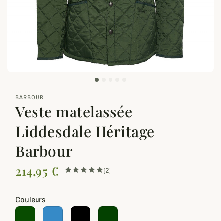
zoom_out_map
BARBOUR
Veste matelassée
Liddesdale Héritage
Barbour
214,95 €
(2)
Couleurs