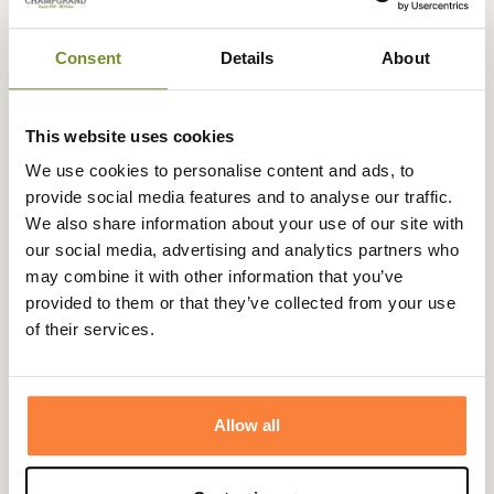
d'épaule est de 42cm et la largeur d'aisselle est de 50cm.
Pour une taille S
(à plat, non portée)
la longueur dorsale est de
76cm.
Consent
Details
About
Pour une taille M
(à plat, non portée)
la longueur dorsale est de
77cm.
Pour une taille L
(à plat, non portée)
la longueur dorsale est de
78cm.
Pour une taille XL (à plat, non portée) la longueur dorsale est de 79cm, la largeur
This website uses cookies
d'épaule est de 47cm et la largeur d'aisselle est de 60cm.
We use cookies to personalise content and ads, to
Pour une taille 2XL (à plat, non portée) la longueur dorsale
provide social media features and to analyse our traffic.
est de 80cm, la largeur d'épaule est de 49cm et la largeur
We also share information about your use of our site with
d'aisselle est de 65cm.
our social media, advertising and analytics partners who
Pour une taille 3XL (à plat, non portée) la longueur dorsale
may combine it with other information that you’ve
est de 81cm, la largeur d'épaule est de 51cm et la largeur
provided to them or that they’ve collected from your use
d'aisselle est de 70cm.
of their services.
Fiche technique
Genre
Homme
Allow all
Coloris
Noir, Vert