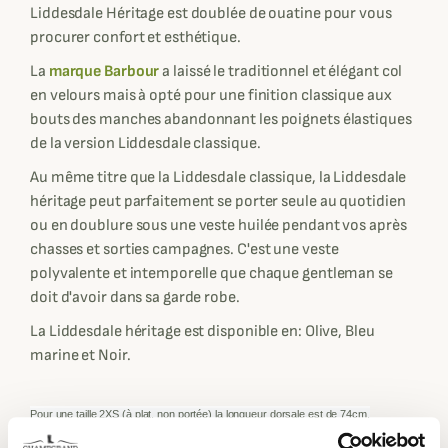
Liddesdale Héritage est doublée de ouatine pour vous
procurer confort et esthétique.
La
marque Barbour
a laissé le traditionnel et élégant col
en velours mais à opté pour une finition classique aux
bouts des manches abandonnant les poignets élastiques
de la version Liddesdale classique.
Au même titre que la Liddesdale classique, la Liddesdale
héritage peut parfaitement se porter seule au quotidien
ou en doublure sous une veste huilée pendant vos après
chasses et sorties campagnes. C'est une veste
polyvalente et intemporelle que chaque gentleman se
doit d'avoir dans sa garde robe.
La Liddesdale héritage est disponible en: Olive, Bleu
marine et Noir.
Pour une taille 2XS
(à plat, non portée) la longueur dorsale est de
74
cm.
Pour une taille XS
(à plat, non portée) la longueur dorsale est de
75
cm, la largeur