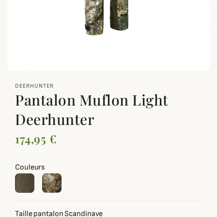
zoom_out_map
DEERHUNTER
Pantalon Muflon Light
Deerhunter
174,95 €
Couleurs
Taille pantalon Scandinave