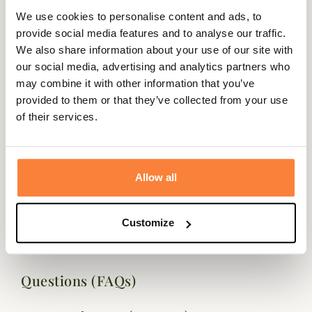
saison quand les températures sont encore un peu
We use cookies to personalise content and ads, to
élévées.
provide social media features and to analyse our traffic.
Pour une parfaite étanchéité, les Zip YKK® utilisées dans
We also share information about your use of our site with
la confection du Muflon Light sont également étanches.
our social media, advertising and analytics partners who
may combine it with other information that you’ve
Le tissu de ce Muflon light est une toile polyester très
provided to them or that they’ve collected from your use
souple qui vous donne une liberté de mouvement.
of their services.
Fiche technique
Coloris
Camouflage , Marron, Vert
Allow all
Genre
Homme
Membrane
Membrane Deer-Tex®
Customize
Questions (FAQs)