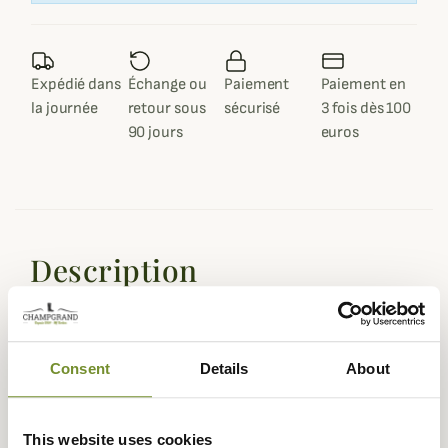
Expédié dans
Échange ou
Paiement
Paiement en
la journée
retour sous
sécurisé
3 fois dès 100
90 jours
euros
Description
Avec ce nouveau pantalon
Muflon Light, Deerhunter
propose un vêtement de début de saison.
Pour rendre son pantalon Muflon Light totalement
Consent
Details
About
imperméable au vent et à la pluie, Deerhunter a utilisé sa
très reconnue membrane Deer-Tex® qui assure
également au pantalon d'être respirant, utile en début de
This website uses cookies