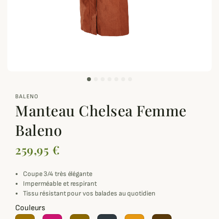
zoom_out_map
BALENO
Manteau Chelsea Femme
Baleno
259,95 €
Coupe 3/4 très élégante
Imperméable et respirant
Tissu résistant pour vos balades au quotidien
Couleurs