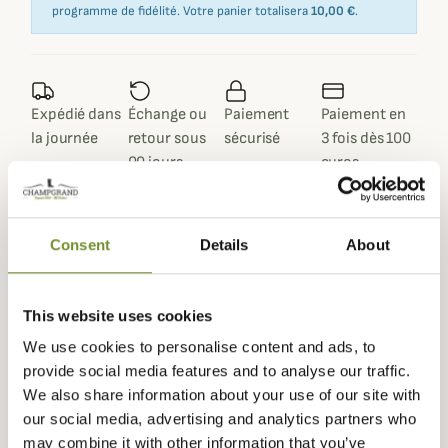
programme de fidélité. Votre panier totalisera
10,00 €
.
Expédié dans
Échange ou
Paiement
Paiement en
la journée
retour sous
sécurisé
3 fois dès 100
90 jours
euros
Consent
Details
About
Description
This website uses cookies
Baleno
vous propose ce superbe manteau pour femme
We use cookies to personalise content and ads, to
Chelsea, à la fois élégant, imperméable et résistant.
provide social media features and to analyse our traffic.
Le manteau Chelsea est un long manteau à la fois
We also share information about your use of our site with
imperméable et respirant. Il vous tiendra non seulement
our social media, advertising and analytics partners who
au sec mais par son tissu résistant il sera votre partenaire
may combine it with other information that you’ve