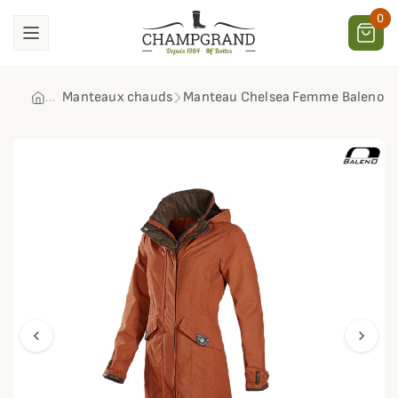
0
Manteaux chauds
Manteau Chelsea Femme Baleno
chevron_left
chevron_right