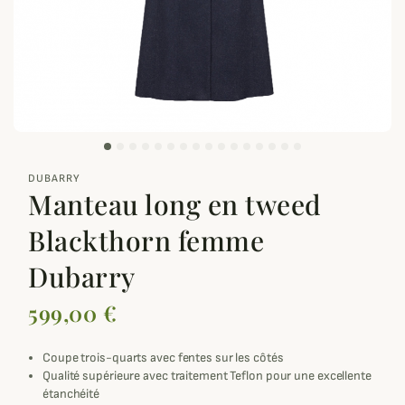
zoom_out_map
DUBARRY
Manteau long en tweed
Blackthorn femme
Dubarry
599,00 €
Coupe trois-quarts avec fentes sur les côtés
Qualité supérieure avec traitement Teflon pour une excellente
étanchéité