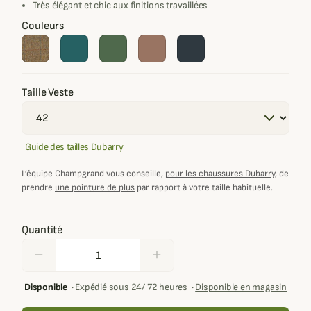
Très élégant et chic aux finitions travaillées
Couleurs
Taille Veste
Guide des tailles Dubarry
L’équipe Champgrand vous conseille,
pour les chaussures Dubarry
, de
prendre
une pointure de plus
par rapport à votre taille habituelle.
Quantité
remove
add
Disponible
·
Expédié sous 24/ 72 heures
·
Disponible en magasin