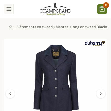
0
Vêtements en tweed
Manteau long en tweed Blackt
chevron_left
chevron_right