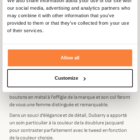
We also share information about your use of our site with
Dubarry
vous propose ce superbe manteau long en tweed
our social media, advertising and analytics partners who
Blackthorn aux superbes finitions pour femme.
may combine it with other information that you’ve
Le manteau Blackthorn séduira les femmes élégantes à la
provided to them or that they’ve collected from your use
recherche d'un manteau en tweed féminin et unique.
of their services.
Fabriqué dans un très beau tweed 100% pure laine de
qualité premium, ce manteau vous apportera confort et
classe en toutes situations. Pour une étanchéité
renforcée, Dubarry a opté pour un traitement Teflon du
Allow all
tissu extérieur.
Très bien coupé avec des fentes sur les côtés, ce manteau
Customize
en tweed Dubarry s'ajustera au mieux à votre silhouette
féminine. Sa coupe cintrée, ses poches passepoilées, ses
boutons en métal à l'effigie de la marque et son col feront
de vous une femme distinguée et remarquable.
Dans un souci d'élégance et de détail, Dubarry a apporté
un soin particulier à la couleur de la doublure jacquard
pour contraster parfaitement avec le tweed en fonction
de la couleur choisie.