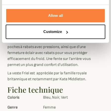
Dubarry propose une coupe cintrée avec ceinture qui
vous permettra d'adapter la coupe à votre convenance et
d'avoir une allure flatteuse. Cette veste se veut tout de
Allow all
même porter près du corps pour un look tendance et
dynamique. Il sera satisfaire les femmes qui aiment
Customize
porter des vêtements près du corps.
Disposant de 2 poches poitrines à pressions et de 2
poches à rabats avec pressions, ainsi que d'une
fermeture éclair avec rabats pour vous protéger
efficacement du froid. Une fente sur l'arrière vous
permet un plus grand confort d'utilisation.
La veste Friel est appréciée par la famille royale
britannique et notamment par Kate Middleton.
Fiche technique
Coloris
Bleu, Noir, Vert
Genre
Femme