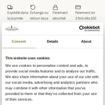
Expédié dans
Échange ou
Paiement
Paiement en
la journée
retour sous
sécurisé
3 fois dès 100
90 jours
euros
Consent
Details
About
Description
This website uses cookies
Dubarry
vous propose la veste Friel pour femme qui est
We use cookies to personalise content and ads, to
imperméable pour un look moderne et très tendance.
provide social media features and to analyse our traffic.
We also share information about your use of our site with
La veste Friel est une veste parfaite pour l'automne-
our social media, advertising and analytics partners who
hiver, elle est dotée de la technologie Gore Tex qui la rend
may combine it with other information that you’ve
100% imperméable, elle sera donc parfaite pour vous
provided to them or that they’ve collected from your use
protéger lors de vos sorties sous la pluie tout en vous
of their services.
donnant un style élégant tout en légèreté.