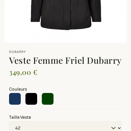
zoom_out_map
DUBARRY
Veste Femme Friel Dubarry
349,00 €
Couleurs
Taille Veste