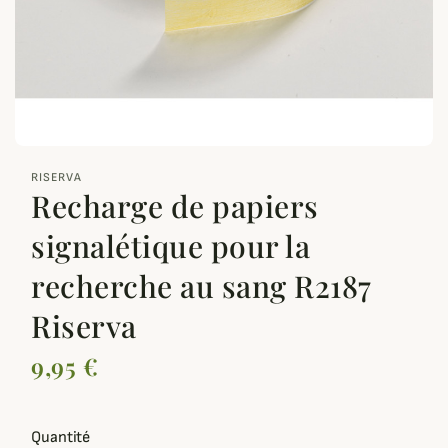
zoom_out_map
RISERVA
Recharge de papiers
signalétique pour la
recherche au sang R2187
Riserva
9,95 €
Quantité