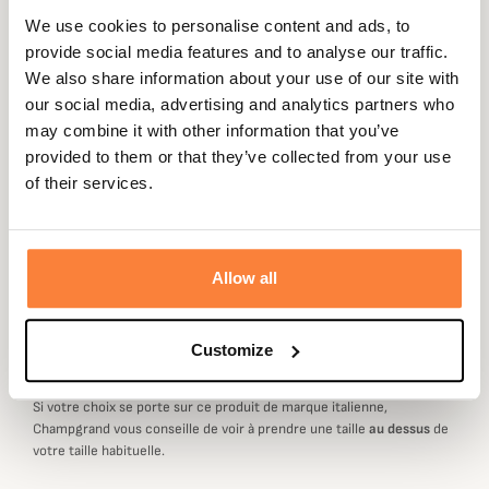
We use cookies to personalise content and ads, to
provide social media features and to analyse our traffic.
Description
We also share information about your use of our site with
our social media, advertising and analytics partners who
Riserva vous propose un papier biodégradable jaune fluo
may combine it with other information that you’ve
pour les conducteurs de chiens de sang.
provided to them or that they’ve collected from your use
Ce rouleau R2187 est complémentaire à la poche R1844
of their services.
qui peut l'accueillir et se fixer sur votre
R2071
.
Allow all
Marque Italienne : Choisir sa Taille
Customize
Les marque italiennes taillent
petit
de manière générale.
Si votre choix se porte sur ce produit de marque italienne,
Champgrand vous conseille de voir à prendre une taille
au dessus
de
votre taille habituelle.