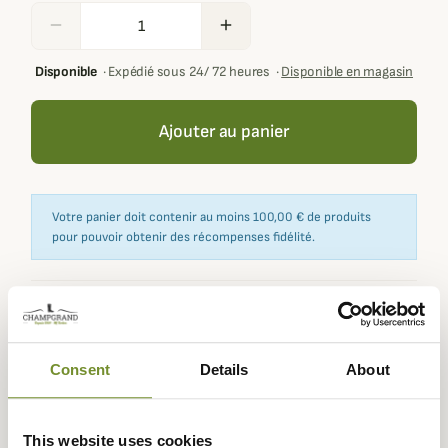
remove
add
Disponible
·
Expédié sous 24/ 72 heures
·
Disponible en magasin
Ajouter au panier
Votre panier doit contenir au moins 100,00 € de produits
pour pouvoir obtenir des récompenses fidélité.
Expédié dans
Échange ou
Paiement
Paiement en
la journée
retour sous
sécurisé
3 fois dès 100
Consent
Details
About
90 jours
euros
This website uses cookies