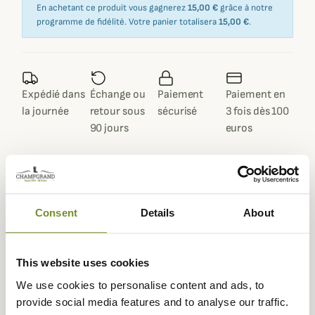
En achetant ce produit vous gagnerez
15,00 €
grâce à notre
programme de fidélité. Votre panier totalisera
15,00 €
.
Expédié dans
Échange ou
Paiement
Paiement en
la journée
retour sous
sécurisé
3 fois dès 100
90 jours
euros
Consent
Details
About
Description
Dubarry
vous propose une veste huilée doublée en
This website uses cookies
Primaloft qui sera parfaite pour vous accompagner pour
les froides journées d'hiver : la Carrickfergus.
We use cookies to personalise content and ads, to
provide social media features and to analyse our traffic.
Cette veste huilée est réalisée à partir d'un solide drap de