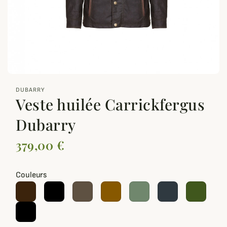
zoom_out_map
DUBARRY
Veste huilée Carrickfergus
Dubarry
379,00 €
Couleurs