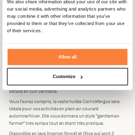
We also share information about your use of our site with
coton huilée qui la rend 100% imperméable tout en lui
our social media, advertising and analytics partners who
donnant cet aspect authentique très stylé.
may combine it with other information that you’ve
La Carrickfergus est doublée en Primaloft afin de vous
provided to them or that they’ve collected from your use
procurer confort et chaleur. Cette veste sera idéale pour
of their services.
vos activités en plein air lorsque le froid fait son
apparition.
Elle dispose d'une fermeture éclair en laiton doublée d'un
Allow all
rabat à pression, son col officier se ferme à l'aide de 2
pressions vous garantissant une protection contre la
pluie et le froid !
Customize
Elle dispose de 2 poches externes passepoilées et de
détails en cuir véritable.
Vous l'aurez compris, la veste huilée Carrickfergus sera
idéale pour vos activités en plein air courant
automne/hiver. Elle vous donnera un style "gentleman
farmer" très sympa tout en étant très pratique.
Disponible en Java (marron foncé) et Olive qui sont 2