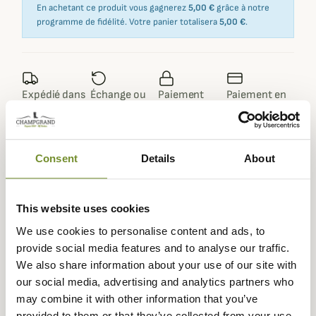
En achetant ce produit vous gagnerez
5,00 €
grâce à notre
programme de fidélité. Votre panier totalisera
5,00 €
.
Expédié dans
Échange ou
Paiement
Paiement en
la journée
retour sous
sécurisé
3 fois dès 100
90 jours
euros
Consent
Details
About
This website uses cookies
Description
We use cookies to personalise content and ads, to
Baleno
vous propose ce superbe gilet matelassé Thames
provide social media features and to analyse our traffic.
fabriqué dans un tissu doux pour un look décontracté et
We also share information about your use of our site with
chic, parfait en toutes occasions.
our social media, advertising and analytics partners who
may combine it with other information that you’ve
Ce gilet Thames est confectionné à 58% polyester et
provided to them or that they’ve collected from your use