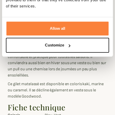
48% polyamide, très agréable à porter. Son col montant
of their services.
est doublé pour une sensation de douceur et une
meilleur protection contre le vent.
Le gilet matelassé Thames est très fonctionnel grâce à sa
Allow all
fermeture éclair bidirectionnel, ses deux poches
soufflets à rabats ainsi que sa poche latérale zippée sur la
poitrine gauche.
Customize
Il est respirant et déperlant et isolant, ce qui le rend très
confortable et pratique pour toutes les saisons. Il
conviendra aussi bien en hiver sous une veste ou bien sur
un pull ou une chemise lors de journées un peu plus
ensoleillées.
Ce gilet matelassé est disponible en coloris kaki, marine
ou caramel. Il se décline également en veste sous le
modèle Goodwood.
Fiche technique