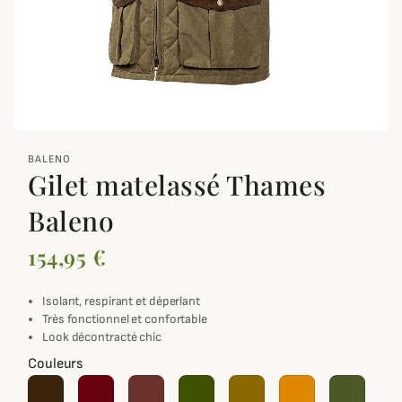
zoom_out_map
BALENO
Gilet matelassé Thames
Baleno
154,95 €
Isolant, respirant et déperlant
Très fonctionnel et confortable
Look décontracté chic
Couleurs