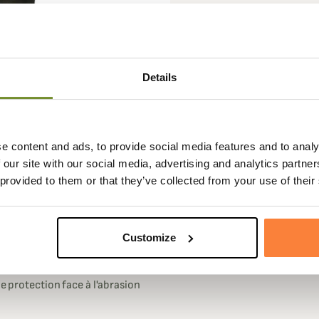
Details
Fiche techniqu
e content and ads, to provide social media features and to analy
 our site with our social media, advertising and analytics partn
 Deerhunter associant de
Doublure
100% Polye
 provided to them or that they’ve collected from your use of their
extensible avec des
Composition
Cuir, Toile
 vous profitez de la résistance du
 bénéficier d'un knickers en cuir
Genre
Homme
Customize
Matière
Polyester
ne grande liberté de mouvement
ne protection face à l'abrasion