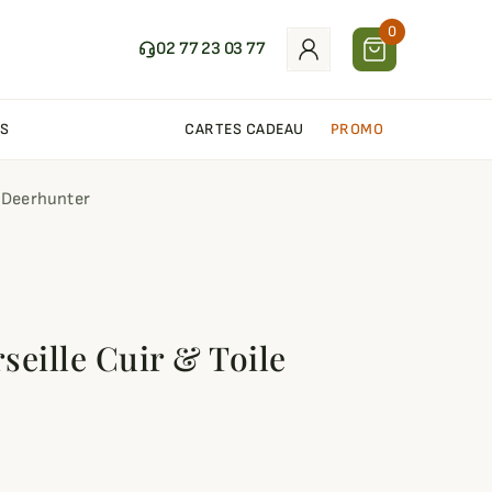
0
02 77 23 03 77
S
CARTES CADEAU
PROMO
e Deerhunter
seille Cuir & Toile