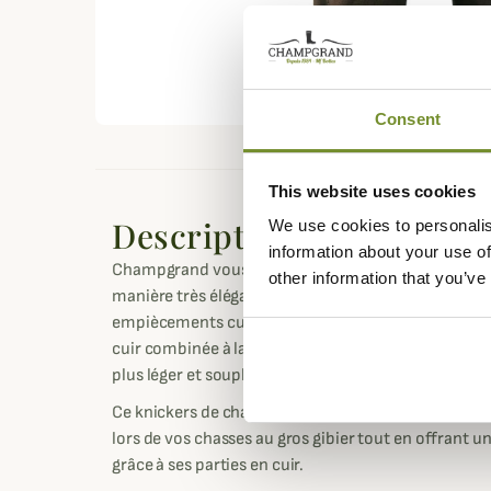
Consent
This website uses cookies
Description
We use cookies to personalis
information about your use of
Champgrand vous propose ce Knickers Marseille de
other information that you’ve
manière très élégante une toile de coton légère et 
empiècements cuir résistants et confortables. Ainsi
cuir combinée à la légèreté de la toile coton afin de
plus léger et souple.
Ce knickers de chasse bi-matière vous assurera u
lors de vos chasses au gros gibier tout en offrant u
grâce à ses parties en cuir.