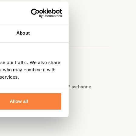
About
e
se our traffic. We also share
ers who may combine it with
ster
 services.
 : 72% Coton / 20% Polyester / 8% Elasthanne
Allow all