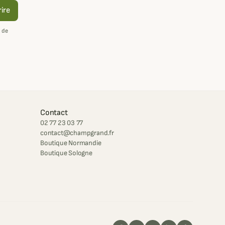
rire
 de
Contact
02 77 23 03 77
contact@champgrand.fr
Boutique Normandie
Boutique Sologne