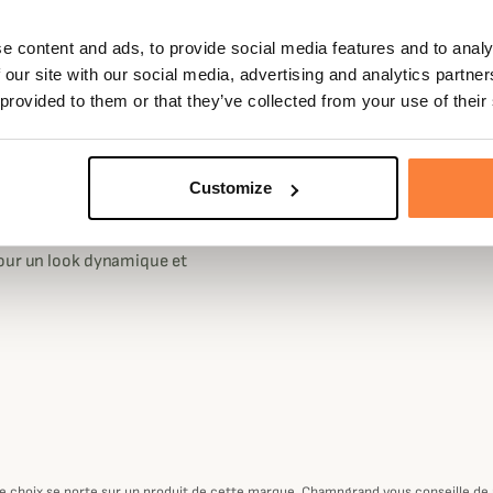
Genre
Homme
 respirant avec une doublure en
 porter au quotidien.
e content and ads, to provide social media features and to analy
Matière
Polyester
 our site with our social media, advertising and analytics partn
iqures losanges aux niveaux des
 provided to them or that they’ve collected from your use of their
ile d'élégance.
 qui vous permet de le porter
e à l'aide de cordons et il
Customize
 que de deux poches intérieures.
râce à sa composition et il
pour un look dynamique et
otre choix se porte sur un produit de cette marque, Champgrand vous conseille de p