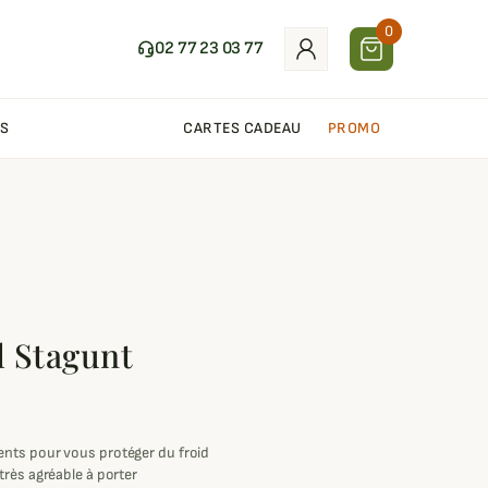
0
02 77 23 03 77
S
CARTES CADEAU
PROMO
 Stagunt
nts pour vous protéger du froid
rès agréable à porter