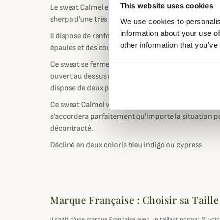
This website uses cookies
Le sweat Calmel est réalisé en polyester épais mais
sherpa d'une très grande douceur et très agréable à
We use cookies to personalis
information about your use of
Il dispose de renforts de couleur contrastée à surp
other information that you’ve
épaules et des coudes qui lui donne une touche subt
Ce sweat se ferme à l'aide d'une fermeture éclair ce
ouvert au dessus d'un t-shirt. Sa capuche est réglabl
dispose de deux poches repose-mains zippées ainsi
Ce sweat Calmel vous protégera très bien du froid g
s'accordera parfaitement qu'importe la situation 
décontracté.
Décliné en deux coloris bleu indigo ou cypress
Marque Française : Choisir sa Taille
Il s'agit d'une marque Française avec un taillant normal. Si v