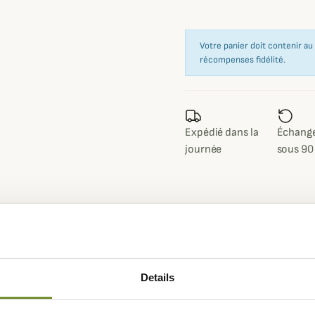
Votre panier doit contenir a
récompenses fidélité.
Expédié dans la
Échange
journée
sous 90
Fiche techniqu
 propose ce superbe sweat
Composition
100 % Polye
Details
ccompagnera durant toutes vos
Matières
100% Polye