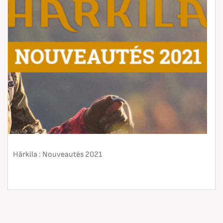
Härkila : Nouveautés 2021
En lire plus
search