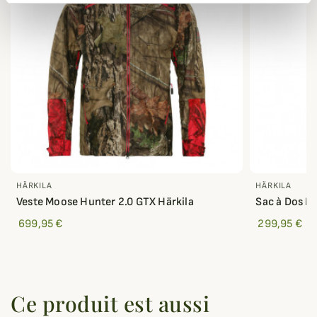
HÄRKILA
HÄRKILA
Veste Moose Hunter 2.0 GTX Härkila
Sac à Dos M
699,95 €
299,95 €
Ce produit est aussi