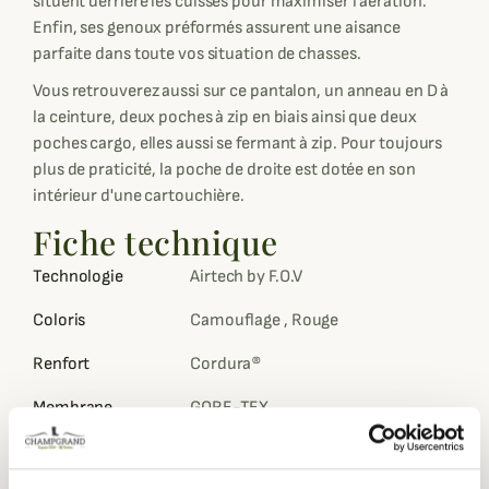
situent derrière les cuisses pour maximiser l'aération.
Enfin, ses genoux préformés assurent une aisance
parfaite dans toute vos situation de chasses.
Vous retrouverez aussi sur ce pantalon, un anneau en D à
la ceinture, deux poches à zip en biais ainsi que deux
poches cargo, elles aussi se fermant à zip. Pour toujours
plus de praticité, la poche de droite est dotée en son
intérieur d'une cartouchière.
Fiche technique
Technologie
Airtech by F.O.V
Coloris
Camouflage , Rouge
Renfort
Cordura®
Membrane
GORE-TEX
Camouflage
Mossy Oak : Break UP Country