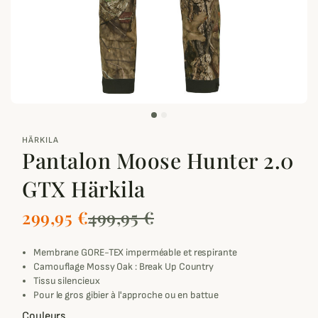
zoom_out_map
HÄRKILA
Pantalon Moose Hunter 2.0
GTX Härkila
299,95 €
499,95 €
Membrane GORE-TEX imperméable et respirante
Camouflage Mossy Oak : Break Up Country
Tissu silencieux
Pour le gros gibier à l'approche ou en battue
Couleurs