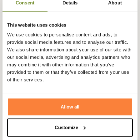
Matière
Polyester
Consent
Details
About
This website uses cookies
Questions (FAQs)
We use cookies to personalise content and ads, to
provide social media features and to analyse our traffic.
Questions (FAQs)
We also share information about your use of our site with
our social media, advertising and analytics partners who
may combine it with other information that you’ve
Poser une question
provided to them or that they’ve collected from your use
of their services.
Vous aimerez aussi
Allow all
PROMO !
Customize