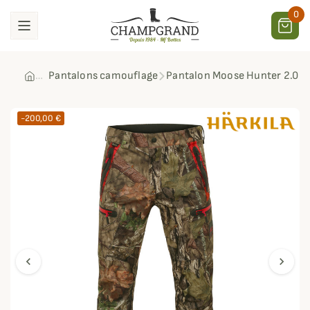
0
Pantalons camouflage
Pantalon Moose Hunter 2.0 G
-200,00 €
chevron_left
chevron_right