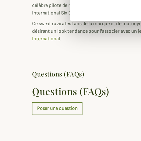
célèbre pilote de motocycliste qui portait les comb
International Six Days Trial et notamment sur sa t
Ce sweat ravira les fans de la marque et de motocyc
désirant un look tendance pour l'associer avec un j
Internationa
l.
Questions (FAQs)
Questions (FAQs)
Poser une question