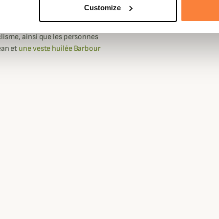
LIMITEE
Customize
inaisons de la marque lors des
riomphe "278".
lisme, ainsi que les personnes
ean et
une veste huilée Barbour