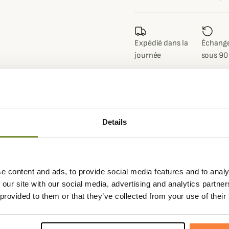
Expédié dans la
Échange
journée
sous 90
Fiche techniqu
Details
tional
vous propose ce superbe
Composition
100% Coto
té et moderne.
Matière
Coton
on et polyester qui sera très
e content and ads, to provide social media features and to analy
Coloris
Gris, Vert
 léger pour pouvoir le vêtir tout
 our site with our social media, advertising and analytics partn
et d'emmanchure droite très
 provided to them or that they’ve collected from your use of their
Genre
Homme
EDITION
Steve McQ
en et Barbour International,