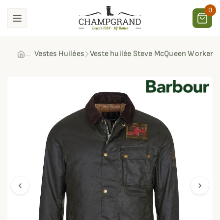
0
Vestes Huilées
Veste huilée Steve McQueen Workers 
chevron_left
chevron_right