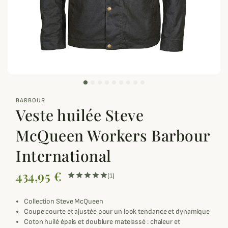
zoom_out_map
BARBOUR
Veste huilée Steve
McQueen Workers Barbour
International
434,95 €
(1)
Collection Steve McQueen
Coupe courte et ajustée pour un look tendance et dynamique
Coton huilé épais et doublure matelassé : chaleur et