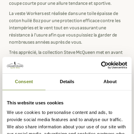
coupe courte pour une allure tendance et sportive.
La veste Workers est réalisée dans une toile épaisse de
coton huilé 8oz pour une protection efficace contre les
intempéries et le vent tout en vous assurant une
résistance à l'usure afin que vous puissiez la garder de
nombreuses années auprès de vous.
Très apprécié, la collection Steve McQueen met en avant
le riche passé entre le célèbre acteur et la marque qui
collaborait durant les années 60-70. Vous retrouverez un
écusson sur le haut gauche de la veste mettant en avant
la participation du pilote aux International Six Days
Consent
Details
About
Enduro en combinaison Barbour International en 1964.
On retrouve aussi la signature SMQ sur l'épaule gauche.
This website uses cookies
Pour une couche de chaleur supplémentaire, la veste
We use cookies to personalise content and ads, to
Workers est dotée d'une doublure matelassée en carré
provide social media features and to analyse our traffic.
qui vous protégera du froid, en plus d'être extrêmement
We also share information about your use of our site with
confortable.
our social media, advertising and analytics partners who