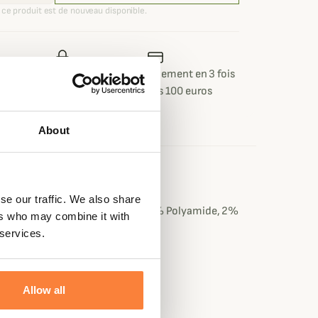
ce produit est de nouveau disponible.
 ou retour
Paiement sécurisé
Paiement en 3 fois
 jours
dès 100 euros
About
e
se our traffic. We also share
Vierge Merinos, 30% Polyester, 8% Polyamide, 2%
ers who may combine it with
 services.
 Laine , Polyamide, Polyester
Allow all