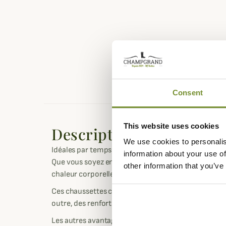
Consent
This website uses cookies
Description
We use cookies to personalis
Idéales par temps froid, ces chaussettes hautes so
information about your use of
Que vous soyez en chasse active ou au poste, ces 
other information that you’ve
chaleur corporelle grâce aux avantages uniques de la
Ces chaussettes chaudes offrent un excellent maint
outre, des renforts pour la durabilité sont situés au
Les autres avantages de la laine sont sa capacité d'