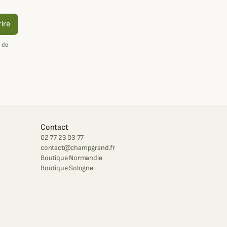
rire
 de
Contact
02 77 23 03 77
contact@champgrand.fr
Boutique Normandie
Boutique Sologne