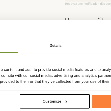
Recevez une notification dès que 
Expédié dans la
Échange
journée
sous 90
Details
Fiche techniqu
e content and ads, to provide social media features and to analy
nt chaudes et thermorélugantes.
Composition
60% Laine 
 our site with our social media, advertising and analytics partn
chaussettes conserveront votre
Élasthanne
 provided to them or that they’ve collected from your use of their
 laine vierge de qualité.
Matière
Élasthanne,
ien au niveau du mollet. En
Coloris
Vert
 talon et au bout de la chaussette.
Customize
évacuation de l'humidité et en