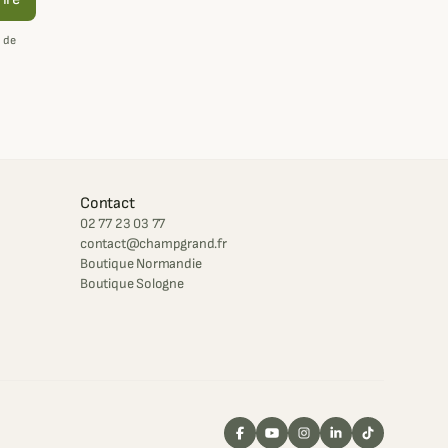
 de
Contact
02 77 23 03 77
contact@champgrand.fr
Boutique Normandie
Boutique Sologne