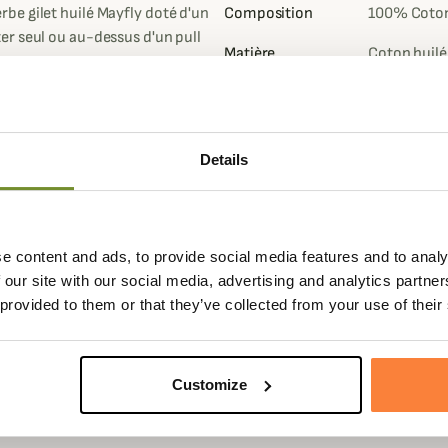
be gilet huilé Mayfly doté d'un
Composition
100% Coto
er seul ou au-dessus d'un pull
Matière
Coton huilé
Garniture
Cuir
oton huilé avec une finition sèche
possède donc un rembourrage
Genre
Homme
 la chaleur supplémentaire.
Details
Coloris
Marron, Ver
ésistante protégée par un rabat à
 de deux poches chauffe-mains
et
Doublure
PRIMALOFT
isolante
e content and ads, to provide social media features and to analy
 de confort et vous retrouverez
 our site with our social media, advertising and analytics partn
rière du col pour une touche
 provided to them or that they’ve collected from your use of their
 un jean pour un look tendance et
s d'événements plus formels.
Customize
ences.