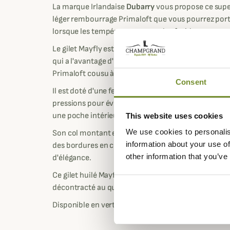
La marque Irlandaise
Dubarry
vous propose ce super
léger rembourrage Primaloft que vous pourrez port
lorsque les températures sont plus froides.
Le gilet Mayfly est confectionné dans une toile de c
qui a l'avantage d'être hydrofuge et résistant. Il 
Primaloft cousu à la doublure pour vous assurer de
Consent
Il est doté d'une fermeture éclair bidirectionnelle r
pressions pour éviter au vent de rentrer ainsi que
une poche intérieure pour y ranger vos essentiels.
This website uses cookies
We use cookies to personalis
Son col montant est doublé pour plus de douceur et
information about your use of
des bordures en cuir grainé sur les poches et à l'ar
other information that you’ve
d'élégance.
Ce gilet huilé Mayfly s'associera parfaitement avec
décontracté au quotidien ou avec une chemise lor
Disponible en vert olive ou marron selon vos préfér