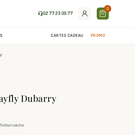
0
02 77 23 03 77
S
CARTES CADEAU
PROMO
ry
Mayfly Dubarry
finition sèche
r