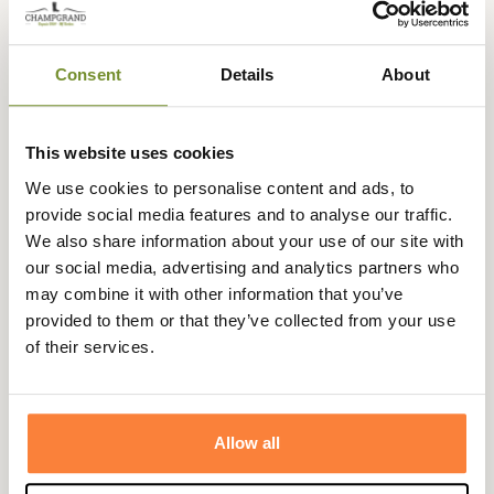
obstacle. Il arbore notre nouveau camouflage InVis®,
développé par des experts en camouflage.
Consent
Details
About
Avec son mélange de camouflage InVis vert et InVis
orange blaze propre à Seeland, vous êtes sûr d'être vu par
les autres lors de vos prochaines chasses en battue
This website uses cookies
d'automne et d'hiver, ce qui fait de la gamme Vantage un
excellent choix pour les chasses sans être vu par le gibier.
We use cookies to personalise content and ads, to
provide social media features and to analyse our traffic.
Avec la nouvelle gamme Seeland Vantage, vous
We also share information about your use of our site with
bénéficiez de nombreuses caractéristiques de chasse
our social media, advertising and analytics partners who
très pratiques, comme un porte-cartouche dans la
may combine it with other information that you’ve
poche de cuisse droite et deux ouvertures zippées à
provided to them or that they’ve collected from your use
l'arrière des cuisses pour la ventilation en cas d'activité
of their services.
intense.
Le pantalon Vantage conviendra tout aussi bien pour
des affûts ou des poussées silencieuses.
Allow all
Fiche technique