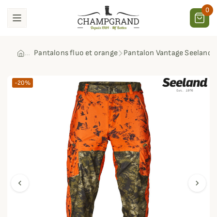
0
Pantalons fluo et orange
Pantalon Vantage Seeland
-20%
chevron_left
chevron_right