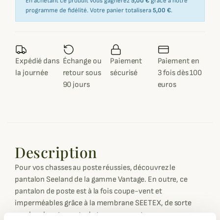
En achetant ce produit vous gagnerez
5,00 €
grâce à notre
programme de fidélité. Votre panier totalisera
5,00 €
.
Expédié dans
Échange ou
Paiement
Paiement en
la journée
retour sous
sécurisé
3 fois dès 100
90 jours
euros
Description
Pour vos chasses au poste réussies, découvrez le
pantalon Seeland de la gamme Vantage. En outre, ce
pantalon de poste est à la fois coupe-vent et
imperméables grâce à la membrane SEETEX, de sorte
que les changements de temps ne sont pas un