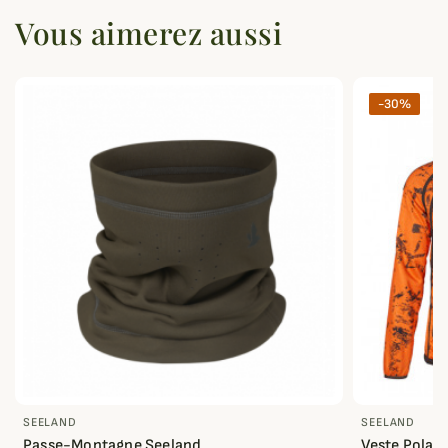
Vous aimerez aussi
-30%
SEELAND
SEELAND
Passe-Montagne Seeland
Veste Polair