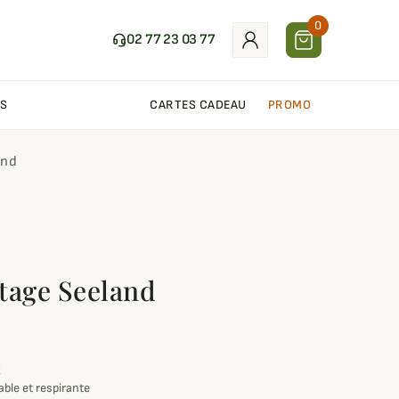
0
02 77 23 03 77
S
CARTES CADEAU
PROMO
and
tage Seeland
x
le et respirante