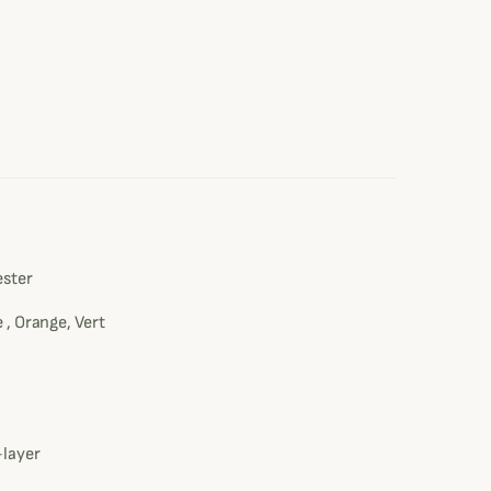
e
ester
, Orange, Vert
layer