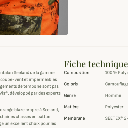
Fiche techniqu
pantalon Seeland de la gamme
Composition
100 % Poly
ois coupe-vent et imperméables
Coloris
Camouflage 
ngements de temps ne sont pas
Vis®, développé par des experts
Genre
Homme
Matière
Polyester
 orange blaze propre à Seeland,
rochaines chasses en battue
Membrane
SEETEX® 2-
ge un excellent choix pour les