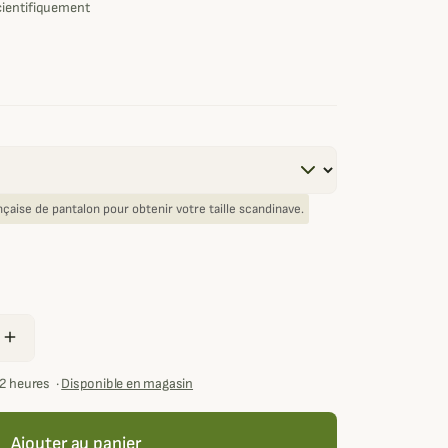
cientifiquement
rançaise de pantalon pour obtenir votre taille scandinave.
add
72 heures
·
Disponible en magasin
Ajouter au panier