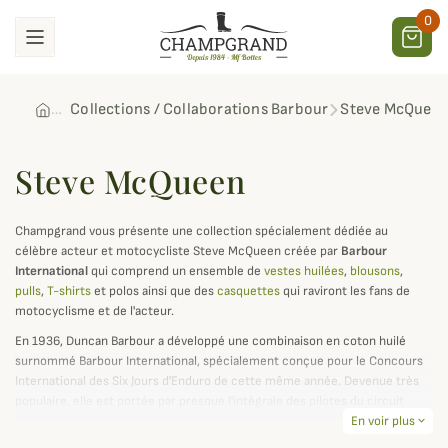
0
Collections / Collaborations Barbour
Steve McQuee
Steve McQueen
Champgrand vous présente une collection spécialement dédiée au
célèbre acteur et motocycliste Steve McQueen créée par
Barbour
International
qui comprend un ensemble de
vestes huilées
,
blousons
,
pulls
,
T-shirts
et polos ainsi que des
casquettes
qui raviront les fans de
motocyclisme et de l'acteur.
En 1936, Duncan Barbour a développé une combinaison en coton huilé
surnommé Barbour International, spécialement conçue pour le Concours
International des Six Jours d'Enduro de cette même année. Devenue très
populaire, elle est portée par presque l'intégrale des pilotes du circuit
pendant plus de 20 ans dont le célèbre pilote
Steve McQueen
En voir plus
.
expand_more