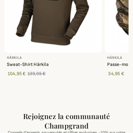
HÄRKILA
HÄRKILA
Sweat-Shirt Härkila
Passe-monta
104,95 €
139,95 €
34,95 €
Rejoignez la communauté
Champgrand
Conseils d'experts, nouveautés et offres exclusives. -10% sur votre