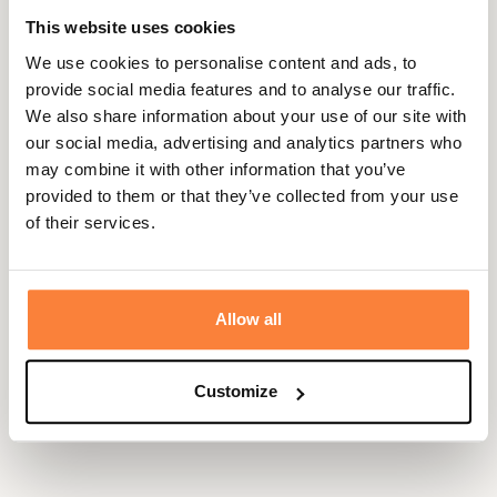
vert dit "Willow Green", une couleur incontournable chez
This website uses cookies
Härkila et idéale pour la chasse. Ce petit sac très pratique
We use cookies to personalise content and ads, to
dispose de nombreux compartiments pour garder vos
provide social media features and to analyse our traffic.
affaires organisées.
We also share information about your use of our site with
Vous trouverez un grand compartiment zippé, un
our social media, advertising and analytics partners who
compartiment zippé de taille moyenne à l'avant, deux
may combine it with other information that you’ve
petits compartiments zippés de chaque côté.
provided to them or that they’ve collected from your use
of their services.
Des sangles MOLLE de chaque côté vous permet d'y
ajouter des accessoires complémentaires.
Fiche technique
Allow all
Volume
4 Litres
Camouflage
AXIS MSP®
Customize
Coloris
Camouflage , Vert