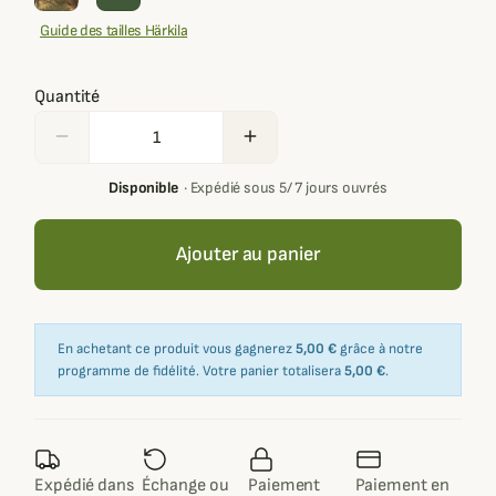
Guide des tailles Härkila
Quantité
remove
add
Disponible
·
Expédié sous 5/ 7 jours ouvrés
Ajouter au panier
En achetant ce produit vous gagnerez
5,00 €
grâce à notre
programme de fidélité. Votre panier totalisera
5,00 €
.
Expédié dans
Échange ou
Paiement
Paiement en