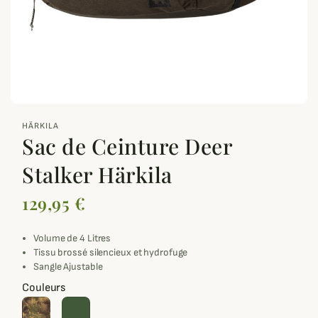
zoom_out_map
HÄRKILA
Sac de Ceinture Deer
Stalker Härkila
129,95 €
Volume de 4 Litres
Tissu brossé silencieux et hydrofuge
Sangle Ajustable
Couleurs