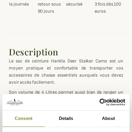
la journée
retour sous
sécurisé
3 fois dès 100
90 jours
euros
Description
Le sac de ceinture Harkila Deer Stalker Camo est un
moyen pratique et confortable de transporter vos
accessoires de chasse essentiels auxquels vous devez
avoir accès facilement.
Son volume de 4 Litres permet aussi bien de ranger un
vêtement de pluie, votre étui pour balles, un masque
camouflage, une boisson ou votre couteau.
Il est conçu dans un tissu brossé à la fois silencieux et
Consent
Details
About
hydrofuge. En outre, ce sac est disponible en camouflage
AXIS MSP, pour compléter votre tenue Deer Stalker ou en