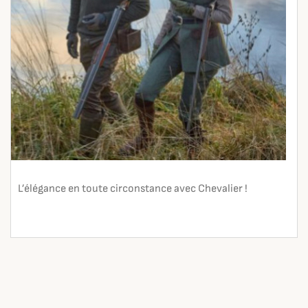
L’élégance en toute circonstance avec Chevalier !
En lire plus
search