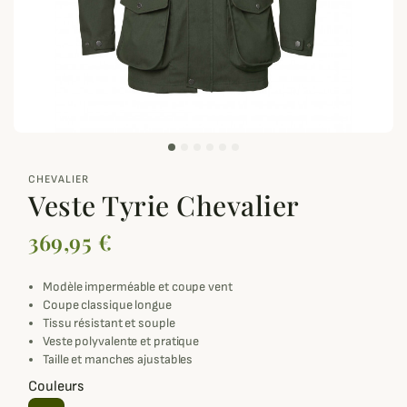
zoom_out_map
CHEVALIER
Veste Tyrie Chevalier
369,95 €
Modèle imperméable et coupe vent
Coupe classique longue
Tissu résistant et souple
Veste polyvalente et pratique
Taille et manches ajustables
Couleurs