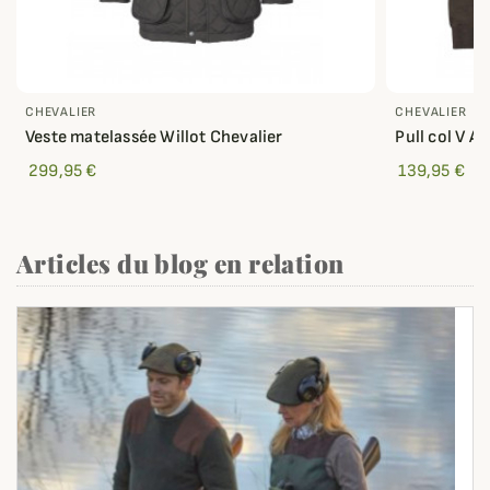
CHEVALIER
CHEVALIER
Veste matelassée Willot Chevalier
Pull col V A
299,95 €
139,95 €
Articles du blog en relation