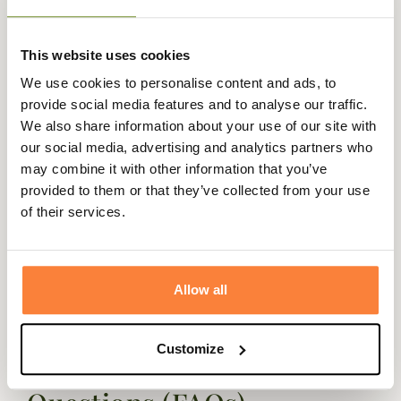
météorologiques.
Disponible en
vert foncé
, Champgrand vous propose
cette veste polyvalente de la
taille S au 3XL
.
This website uses cookies
Fiche technique
We use cookies to personalise content and ads, to
provide social media features and to analyse our traffic.
Composition
100% Polyamide
We also share information about your use of our site with
our social media, advertising and analytics partners who
Doublure
65% Coton, 35% Polyester
may combine it with other information that you’ve
Matière
Coton, Polyamide, Polyester
provided to them or that they’ve collected from your use
of their services.
Genre
Homme
Coloris
Marron
Allow all
Customize
Questions (FAQs)