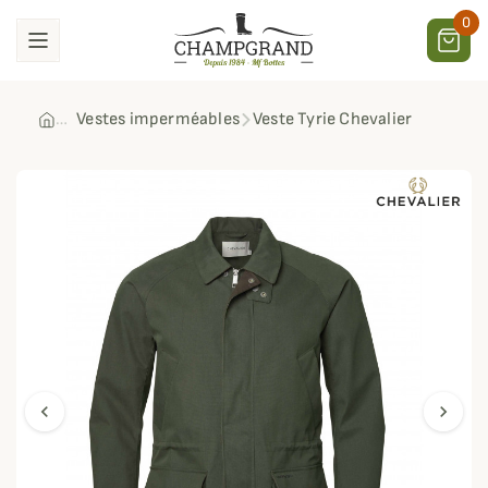
0
Vestes imperméables
Veste Tyrie Chevalier
chevron_left
chevron_right