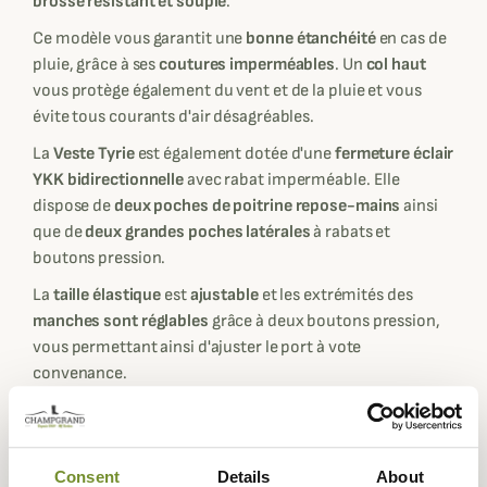
brossé résistant et souple
.
Ce modèle
vous garantit une
bonne étanchéité
en cas de
pluie, grâce à ses
coutures imperméables
. Un
col haut
vous protège également du vent et de la pluie et vous
évite tous courants d'air désagréables.
La
Veste Tyrie
est également dotée d'une
fermeture éclair
YKK bidirectionnelle
avec rabat imperméable. Elle
dispose de
deux poches de poitrine repose-mains
ainsi
que de
deux grandes poches latérales
à rabats et
boutons pression.
La
taille élastique
est
ajustable
et les extrémités des
manches sont réglables
grâce à deux boutons pression,
vous permettant ainsi d'ajuster le port à vote
convenance.
Cette
veste polyvalente
peut être portée tout au log de
l'année, il suffit juste d'adapter les sous-couches en
fonction de la température et des conditions
Consent
Details
About