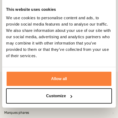
Conseils d'experts, nouveautés et offres exclusives. -10% sur votre
This website uses cookies
première commande.
We use cookies to personalise content and ads, to
Email
provide social media features and to analyse our traffic.
We also share information about your use of our site with
S'inscrire
our social media, advertising and analytics partners who
may combine it with other information that you’ve
Vous pouvez vous désinscrire à tout moment. Vous trouverez pour cela nos
provided to them or that they’ve collected from your use
informations de contact dans les conditions d'utilisation du site.
of their services.
J'accepte les conditions générales et la politique de confidentialité
Allow all
Navigation
Customize
Services
Marques phares