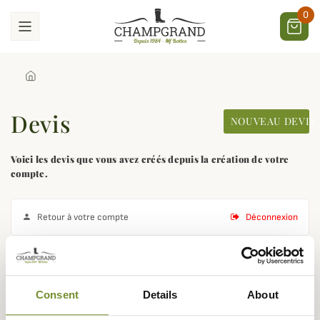
0
Devis
NOUVEAU DEVIS
Voici les devis que vous avez créés depuis la création de votre
compte.
Retour à votre compte
Déconnexion

Rejoignez la communauté
Consent
Details
About
Champgrand