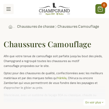
0
Chaussures de chasse
Chaussures Camouflage
Chaussures Camouflage
Afin que votre tenue de camouflage soit parfaite jusqu'au bout des pieds,
Champgrand a regroupé toutes les chaussures au motif
camouflage proposées sur le site.
Optez pour des chaussures de qualité, confectionnées avec les meilleurs
matériaux et par des marques telles qu'
Härkila
, Chiruca ou encore
Zamberlan qui vous permettront de vous fondre dans les paysages et
d'approcher le gibier au près.
Silencieuse, avec un système de laçage BOA ou classique, chaude ou
respirante, vous trouverez forcément la chaussure camouflage qui vous
En voir plus
expand_more
convient et qui comblera vos attentes.