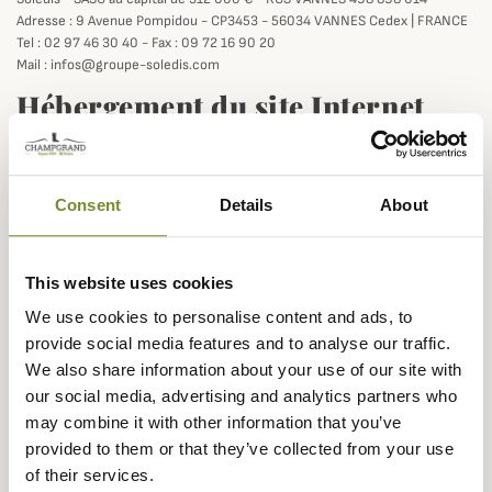
Adresse : 9 Avenue Pompidou - CP3453 - 56034 VANNES Cedex | FRANCE
Tel : 02 97 46 30 40 - Fax : 09 72 16 90 20
Mail : infos@groupe-soledis.com
Hébergement du site Internet
SAS OVH
Adresse : 2 rue Kellermann - 59100 Roubaix
Site Internet :
https://www.ovh.com
Consent
Details
About
Informatique et Libertés
Conformément à l'article 34 de la loi Informatique et Libertés, vous
This website uses cookies
disposez d'un droit d'accès, de modification, de rectification et de
suppression des données qui vous concernent. Pour exercer ce droit
We use cookies to personalise content and ads, to
d'accès, adressez-vous au webmaster via le formulaire de contact du site.
provide social media features and to analyse our traffic.
We also share information about your use of our site with
our social media, advertising and analytics partners who
may combine it with other information that you’ve
Rejoignez la communauté
provided to them or that they’ve collected from your use
Champgrand
of their services.