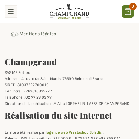
0
Mentions légales
Champgrand
SAS MF Bottes
Adresse : 4 route de Saint Mards, 76590 Belmesnil France.
SIRET : 81037222700019
TVA Intra : FR67810372227
Téléphone :
02 77 23 03 77
Directeur de la publication : M Alec LORPHELIN-LABBE DE CHAMPGRAND
Réalisation du site Internet
Le site a été réalisé par l'
agence web Prestashop Soledis
:
Soledis - SASU au capital de 312 000 € - RCS VANNES 498 898 014