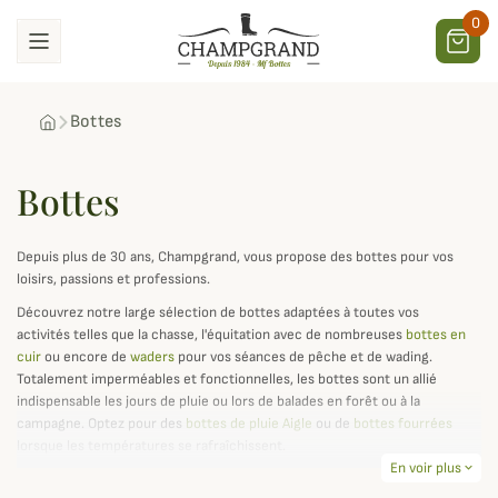
0
Bottes
Bottes
Depuis plus de 30 ans, Champgrand, vous propose des bottes pour vos
loisirs, passions et professions.
Découvrez notre large sélection de bottes adaptées à toutes vos
activités telles que la chasse, l'équitation avec de nombreuses
bottes en
cuir
ou encore de
waders
pour vos séances de pêche et de wading.
Totalement imperméables et fonctionnelles, les bottes sont un allié
indispensable les jours de pluie ou lors de balades en forêt ou à la
campagne. Optez pour des
bottes de pluie Aigle
ou de
bottes fourrées
lorsque les températures se rafraîchissent.
En voir plus
expand_more
Profitez aussi d'un grand choix de bottes femme au meilleur prix pour vos