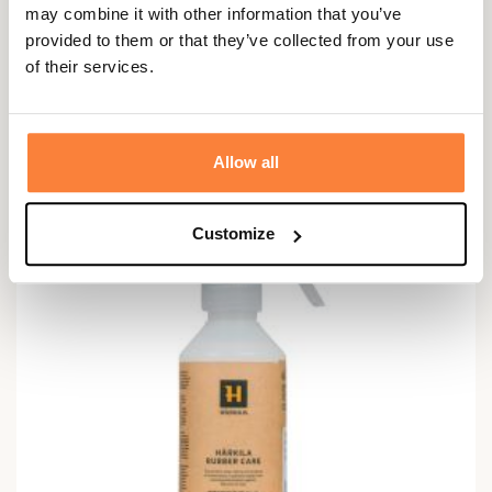
may combine it with other information that you’ve
provided to them or that they’ve collected from your use
HÄRKILA
of their services.
Spray pour cuir et tissu Härkila
24,95 €
Allow all
Customize