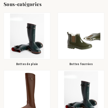
activités du quotidien mais également de bottes adaptées à vos activités
Sous-catégories
professionnelles comme des bottes d'équitation sans fermeture éclair ou
des
bottes de sécurité
renforcées ! Champgrand est aussi le premier
revendeur de bottes
Le Chameau
, reconnues pour leur qualité et leur
performance depuis de longues années.
Chez Champgrand, bénéficiez du savoir-faire d'un spécialiste pour trouver
la paire de bottes la plus adaptée à vos pratiques et retrouvez tous
les
produits adaptés
pour entretenir au mieux vos bottes en caoutchouc ou
en cuir.
Bottes de pluie
Bottes fourrées