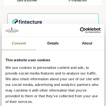
Dans la journée **
E-transaction
Consent
Details
About
This website uses cookies
Votre panier doit contenir au moins 100,00 € de produits pour
We use cookies to personalise content and ads, to
pouvoir obtenir des récompenses fidélité.
provide social media features and to analyse our traffic.
We also share information about your use of our site with
our social media, advertising and analytics partners who
may combine it with other information that you’ve
Rejoignez la communauté
provided to them or that they’ve collected from your use
Champgrand
of their services.