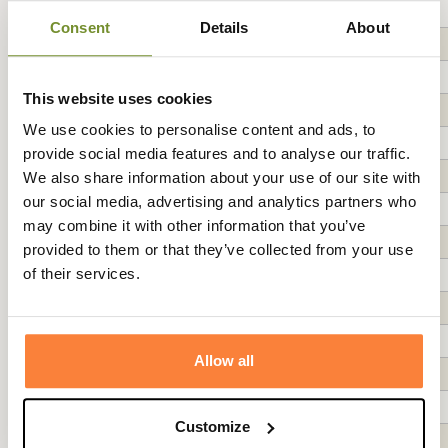
French Polynesia
Consent
Details
About
French Southern and Antarctic Territories
French Southern Territories
This website uses cookies
Gabon
We use cookies to personalise content and ads, to
Gambia
provide social media features and to analyse our traffic.
Georgia
We also share information about your use of our site with
our social media, advertising and analytics partners who
Germany
may combine it with other information that you’ve
Ghana
provided to them or that they’ve collected from your use
of their services.
Gibraltar
Greece
Greenland
Allow all
Grenada
Guadeloupe
Customize
Guam