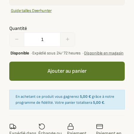
Guide tailles Deerhunter
Quantité
remove
add
Disponible
·
Expédié sous 24/ 72 heures
·
Disponible en magasin
Ajouter au panier
En achetant ce produit vous gagnerez
5,00 €
grâce à notre
programme de fidélité. Votre panier totalisera
5,00 €
.
Expédié dans
Échange ou
Paiement
Paiement en