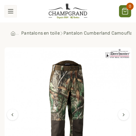
0
Pantalons en toile
Pantalon Cumberland Camouflage
chevron_left
chevron_right