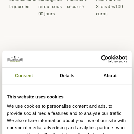
la journée
retour sous
sécurisé
3 fois dès 100
90 jours
euros
Description
Deerhunter vous propose, dans sa nouvelle collection, le
pantalon Cumberland en version camouflage DH Adapt
Consent
Details
About
représentant un motif plutôt forestier de début de
saison.
Le pantalon Cumberland , léger et confortable, vous
This website uses cookies
accompagnera lors de vos chasses discrètes et
We use cookies to personalise content and ads, to
silencieuses.
provide social media features and to analyse our traffic.
Sa conception en Polyester vous apportera une grande
We also share information about your use of our site with
liberté de mouvement pour évoluer sur votre zone de
our social media, advertising and analytics partners who