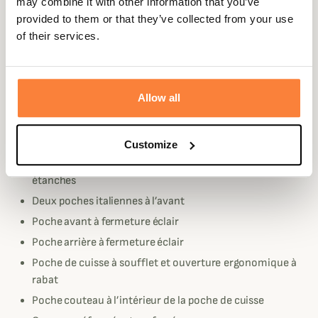
chasse.
may combine it with other information that you’ve
provided to them or that they’ve collected from your use
Ce pantalon Cumberland Camouflage DH Adapt
of their services.
comporte une membrane Deertex , il est donc à la
fois imperméable et respirant. Cette membrane est
garantie
Allow all
Le pantalon Deerhunter Cumberland comporte de
nombreux éléments pratiques :
Ceinture élastiquée réglable
Customize
Toutes les fermetures extérieures par Zip sont
étanches
Deux poches italiennes à l’avant
Poche avant à fermeture éclair
Poche arrière à fermeture éclair
Poche de cuisse à soufflet et ouverture ergonomique à
rabat
Poche couteau à l’intérieur de la poche de cuisse