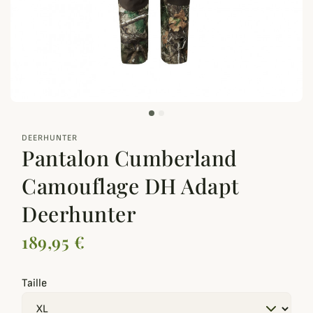
zoom_out_map
DEERHUNTER
Pantalon Cumberland
Camouflage DH Adapt
Deerhunter
189,95 €
Taille