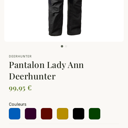
zoom_out_map
DEERHUNTER
Pantalon Lady Ann
Deerhunter
99,95 €
Couleurs