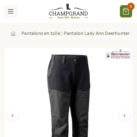
0
Pantalons en toile
Pantalon Lady Ann Deerhunter
chevron_left
chevron_right