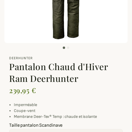
zoom_out_map
DEERHUNTER
Pantalon Chaud d'Hiver
Ram Deerhunter
239,95 €
Imperméable
Coupe-vent
Membrane Deer-Tex® Temp : chaude et isolante
Taille pantalon Scandinave