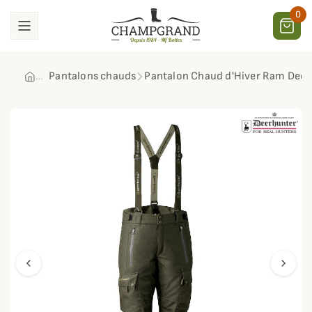
0
Pantalons chauds
Pantalon Chaud d'Hiver Ram Deer
chevron_left
chevron_right