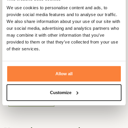
Coloris
Bleu, Rose
We use cookies to personalise content and ads, to
provide social media features and to analyse our traffic.
Doublure
Coton
We also share information about your use of our site with
our social media, advertising and analytics partners who
Genre
Enfant
may combine it with other information that you’ve
Matière
Polyamide
provided to them or that they’ve collected from your use
of their services.
Questions (FAQs)
Allow all
Questions (FAQs)
Customize
Poser une question