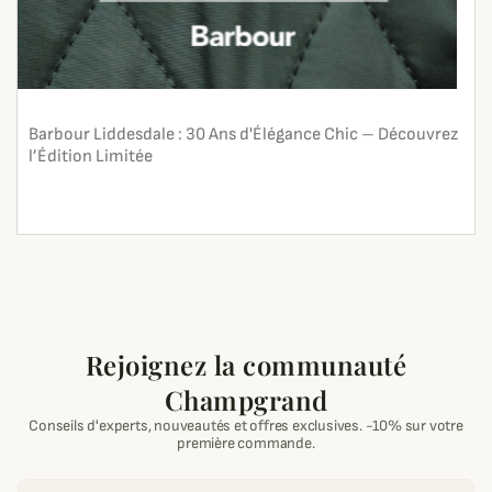
Barbour Liddesdale : 30 Ans d'Élégance Chic – Découvrez
l’Édition Limitée
En lire plus
search
Rejoignez la communauté
Champgrand
Conseils d'experts, nouveautés et offres exclusives. -10% sur votre
première commande.
Email