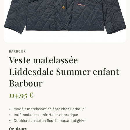
zoom_out_map
BARBOUR
Veste matelassée
Liddesdale Summer enfant
Barbour
114,95 €
Modèle matelassée célèbre chez Barbour
Indémodable, confortable et pratique
Doublure en coton fleuri amusant et girly
Couleurs