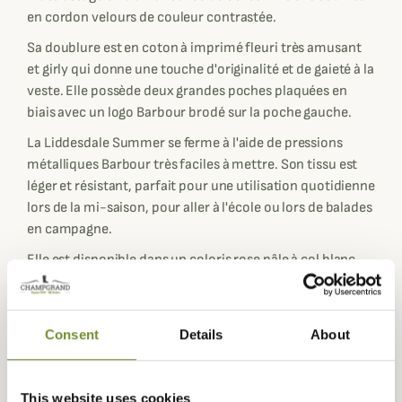
en cordon velours de couleur contrastée.
Sa doublure est en coton à imprimé fleuri très amusant
et girly qui donne une touche d'originalité et de gaieté à la
veste. Elle possède deux grandes poches plaquées en
biais avec un logo Barbour brodé sur la poche gauche.
La Liddesdale Summer se ferme à l'aide de pressions
métalliques Barbour très faciles à mettre. Son tissu est
léger et résistant, parfait pour une utilisation quotidienne
lors de la mi-saison, pour aller à l'école ou lors de balades
en campagne.
Elle est disponible dans un coloris rose pâle à col blanc
avec une doublure fleurie colorée et en navy avec une
doublure fleurie sur fond bleu marine également.
Sa coupe est droite pour plus de confort lors de ses
Consent
Details
About
diverses activités et son tissu légèrement déperlant.
Fiche technique
This website uses cookies