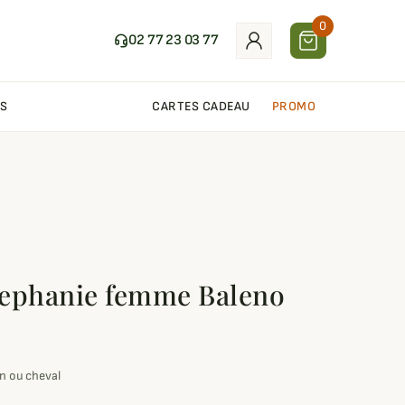
0
02 77 23 03 77
S
CARTES CADEAU
PROMO
tephanie femme Baleno
en ou cheval