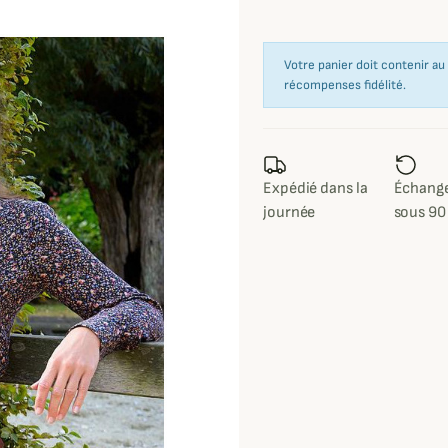
Votre panier doit contenir a
récompenses fidélité.
Expédié dans la
Échange
journée
sous 90