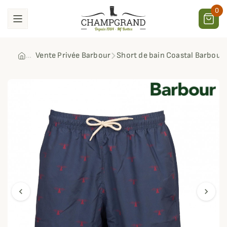
0
Vente Privée Barbour
Short de bain Coastal Barbour
chevron_left
chevron_right