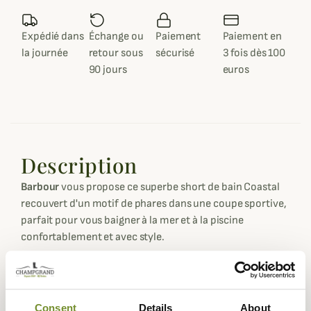
Expédié dans
Échange ou
Paiement
Paiement en
la journée
retour sous
sécurisé
3 fois dès 100
90 jours
euros
Description
Barbour
vous propose ce superbe short de bain Coastal
recouvert d'un motif de phares dans une coupe sportive,
parfait pour vous baigner à la mer et à la piscine
confortablement et avec style.
Ce short de bain Coastal est réalisé dans un tissu à
séchage très rapide, pratique après la baignade. Vous
retrouverez de nombreux phares qui sont un clin d'œil à
Consent
Details
About
la ville d'origine de Barbour South Shield, étant une ville