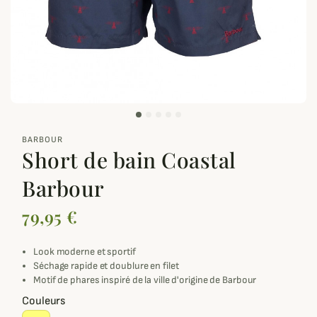
zoom_out_map
BARBOUR
Short de bain Coastal
Barbour
79,95 €
Look moderne et sportif
Séchage rapide et doublure en filet
Motif de phares inspiré de la ville d'origine de Barbour
Couleurs