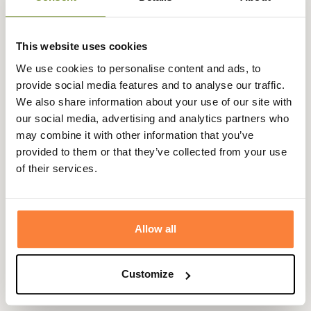
côtière.
Pour plus de confort, il se règle au niveau de la taille pour
This website uses cookies
un ajustement parfait et possède une doublure en filet,
We use cookies to personalise content and ads, to
agréable lors des baignades.
provide social media features and to analyse our traffic.
Il dispose de deux poches repose-mains plaquées ainsi
We also share information about your use of our site with
qu'une poche arrière avec rabat à scratch et anneaux
our social media, advertising and analytics partners who
d'aération.
may combine it with other information that you’ve
provided to them or that they’ve collected from your use
Son look tendance et dynamique vous permet de le
of their services.
porter facilement avec
un t-shirt ou polo Barbour
pour
rentrer de la piscine ou de la mer avec style.
Fiche technique
Allow all
Composition
100 % Polyester
Coloris
Bleu, Jaune
Customize
Genre
Homme