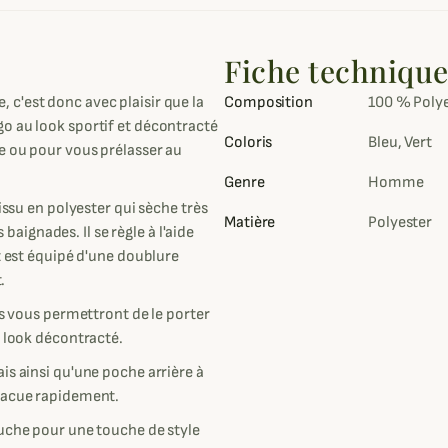
Fiche techniqu
 c'est donc avec plaisir que la
Composition
100 % Poly
o au look sportif et décontracté
Coloris
Bleu, Vert
e ou pour vous prélasser au
Genre
Homme
issu en polyester qui sèche très
Matière
Polyester
ignades. Il se règle à l'aide
t est équipé d'une doublure
.
is vous permettront de le porter
n look décontracté.
is ainsi qu'une poche arrière à
évacue rapidement.
auche pour une touche de style