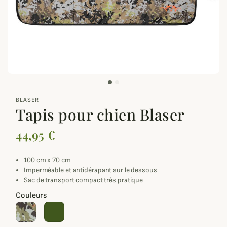
zoom_out_map
BLASER
Tapis pour chien Blaser
44,95 €
100 cm x 70 cm
Imperméable et antidérapant sur le dessous
Sac de transport compact très pratique
Couleurs