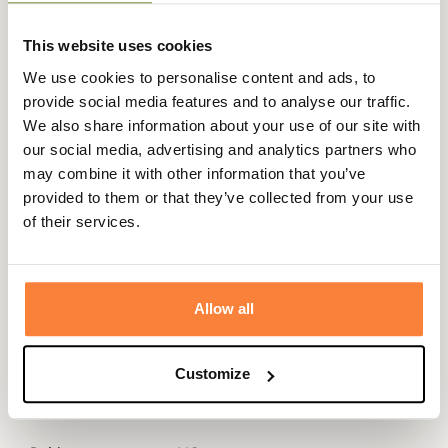
This website uses cookies
We use cookies to personalise content and ads, to
provide social media features and to analyse our traffic.
Description
We also share information about your use of our site with
our social media, advertising and analytics partners who
Blaser vous propose ce tapis pour chien décliné en
may combine it with other information that you’ve
coloris olive ou en camouflage HunTec que vous pourrez
provided to them or that they’ve collected from your use
facilement transporter grâce à son sac de rangement.
of their services.
Ce tapis est réalisé dans un tissu PU imperméable et
antidérapant sur le dessous et en polyester doux au
toucher sur le dessus. Léger et séchant très rapidement,
il sera parfait pour le confort de votre chien.
Allow all
Ce tapis est lavable en machine.
Fiche technique
Customize
Dimensions
100 x 70 cm