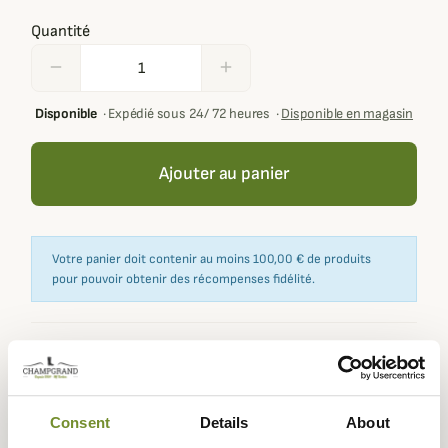
Quantité
remove
add
Disponible
·
Expédié sous 24/ 72 heures
·
Disponible en magasin
Ajouter au panier
Votre panier doit contenir au moins 100,00 € de produits
pour pouvoir obtenir des récompenses fidélité.
Expédié dans
Échange ou
Paiement
Paiement en
la journée
retour sous
sécurisé
3 fois dès 100
Consent
Details
About
90 jours
euros