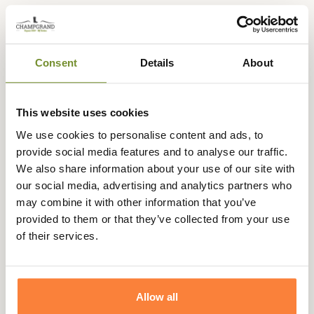
Expédié dans
Échange ou
Paiement
Paiement en
la journée
retour sous
sécurisé
3 fois dès 100
Consent
Details
About
90 jours
euros
This website uses cookies
We use cookies to personalise content and ads, to
provide social media features and to analyse our traffic.
Description
We also share information about your use of our site with
our social media, advertising and analytics partners who
Offrez à votre enfant un haut niveau de sécurité grâce au
may combine it with other information that you’ve
gilet Camouflage Treeland ! Son coloris orange permet un
provided to them or that they’ve collected from your use
haut niveau de visibilité et renforce sa sécurité auprès
of their services.
des autres chasseurs tout en disposant du motif Camo,
idéal pour se fondre dans un environnement naturel.
Pour permettre à votre tout petit de prendre avec lui ses
essentiels lors de ses premières chasses, ce gilet fluo
Allow all
dispose de deux poches zippées intérieures, de deux