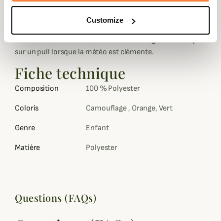
poches à soufflet l'avant ainsi qu'une poche carnier.
Customize
Ce modèle léger composé à 100% en polyester se prote
aussi bien sur un manteau d'hiver lors de grand froid que
sur un pull lorsque la météo est clémente.
Fiche technique
Composition
100 % Polyester
Coloris
Camouflage , Orange, Vert
Genre
Enfant
Matière
Polyester
Questions (FAQs)