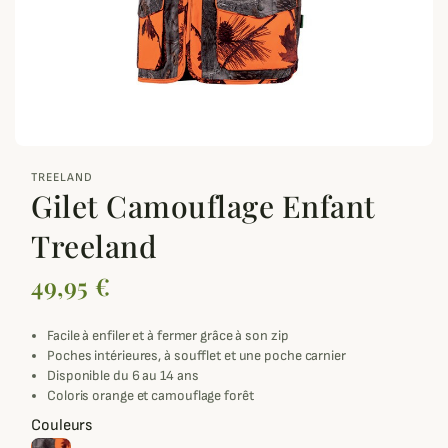
zoom_out_map
TREELAND
Gilet Camouflage Enfant
Treeland
49,95 €
Facile à enfiler et à fermer grâce à son zip
Poches intérieures, à soufflet et une poche carnier
Disponible du 6 au 14 ans
Coloris orange et camouflage forêt
Couleurs