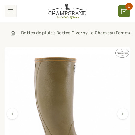
0
Bottes de pluie
Bottes Giverny Le Chameau Femme
chevron_left
chevron_right