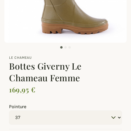
zoom_out_map
LE CHAMEAU
Bottes Giverny Le
Chameau Femme
169,95 €
Pointure