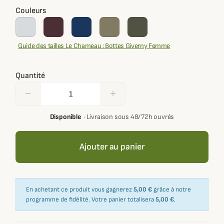
Couleurs
Guide des tailles Le Chameau : Bottes Giverny Femme
Quantité
remove
add
Disponible
·
Livraison sous 48/72h ouvrés
Ajouter au panier
En achetant ce produit vous gagnerez
5,00 €
grâce à notre
programme de fidélité. Votre panier totalisera
5,00 €
.