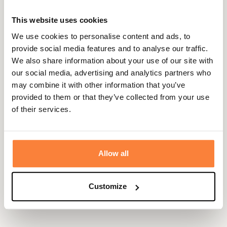
Marine.
This website uses cookies
Fiche technique
We use cookies to personalise content and ads, to
Hauteur de Tige
37
provide social media features and to analyse our traffic.
en cm
We also share information about your use of our site with
our social media, advertising and analytics partners who
Coloris
Bleu, Gris, Noir, Rouge, Vert
may combine it with other information that you’ve
Tige
Caoutchouc naturel
provided to them or that they’ve collected from your use
of their services.
Genre
Femme
Doublure
Jersey
Allow all
Semelle
Semelle Cross. Bi-densité avec
cramponnage tout terrain
Customize
Semelle
Semelle Motocross
extérieure