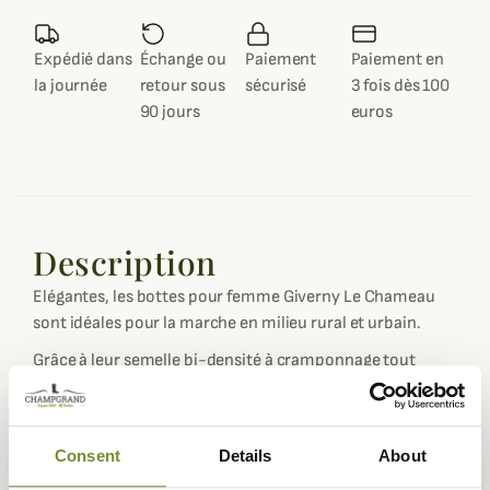
Expédié dans
Échange ou
Paiement
Paiement en
la journée
retour sous
sécurisé
3 fois dès 100
90 jours
euros
Description
Elégantes, les bottes pour femme Giverny Le Chameau
sont idéales pour la marche en milieu rural et urbain.
Grâce à leur semelle bi-densité à cramponnage tout
terrain, ces élégantes bottes pour femme sont parfaites
pour la marche en milieu rural et urbain. Leur doublure
Jersey vous assure résistance et confortable.
Consent
Details
About
Quatre coloris disponibles : Vert Chameau, Noir, Cherry,