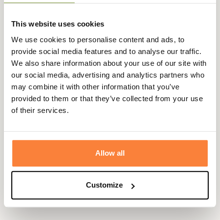
Pour une pointure 38 la hauteur de tige est 28.5cm
This website uses cookies
Fiche technique
We use cookies to personalise content and ads, to
Hauteur de Tige
25
provide social media features and to analyse our traffic.
en cm
We also share information about your use of our site with
our social media, advertising and analytics partners who
Coloris
Bleu, Noir, Vert
may combine it with other information that you’ve
provided to them or that they’ve collected from your use
Tige
Caoutchouc naturel
of their services.
Genre
Femme, Homme
Doublure
Jersey
Allow all
Semelle
Semelle Cross. Bi-densité avec
cramponnage tout terrain
Customize
Semelle
Semelle Motocross
extérieure