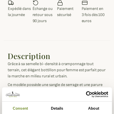
Expédié dans
Échange ou
Paiement
Paiement en
la journée
retour sous
sécurisé
3 fois dès 100
90 jours
euros
Description
Grâce à sa semelle bi-densité à cramponnage tout
terrain, cet élégant bottillon pour femme est parfait pour
la marche en milieu rural et urbain.
Ce modèle possède une sangle de serrage et une parure
en caoutchouc bicolore en haut de la tige. Sa doublure
Jersey vous assure résistance et confortable.
Quatre coloris disponibles : Vert Chameau, Noir, Cherry,
Consent
Details
About
Marine.