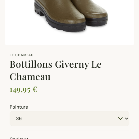
zoom_out_map
LE CHAMEAU
Bottillons Giverny Le
Chameau
149,95 €
Pointure