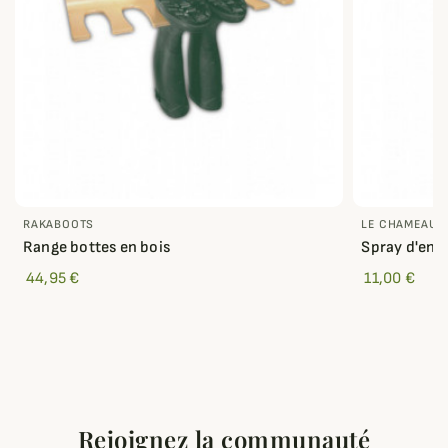
RAKABOOTS
LE CHAMEAU
Range bottes en bois
Spray d'ent
44,95 €
11,00 €
Rejoignez la communauté