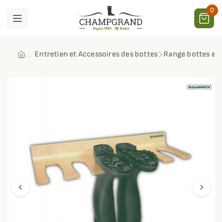
0
Entretien et Accessoires des bottes
Range bottes en 
chevron_left
chevron_right