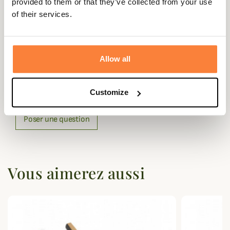
provided to them or that they’ve collected from your use
3 paires : L 66 x P 21 x H 8 cm
of their services.
Allow all
Questions (FAQs)
Questions (FAQs)
Customize
Poser une question
Vous aimerez aussi