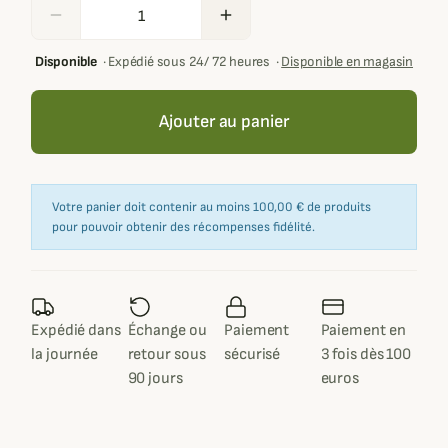
remove
add
Disponible
·
Expédié sous 24/ 72 heures
·
Disponible en magasin
Ajouter au panier
Votre panier doit contenir au moins 100,00 € de produits
pour pouvoir obtenir des récompenses fidélité.
Expédié dans
Échange ou
Paiement
Paiement en
la journée
retour sous
sécurisé
3 fois dès 100
90 jours
euros