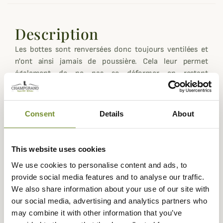
Description
Les bottes sont renversées donc toujours ventilées et
n'ont ainsi jamais de poussière. Cela leur permet
également de ne pas se déformer en restant
toujours droites.
Convient pour toutes les pointures
Consent
Details
About
Disponible pour 2 ou 3 paires de bottes
Fixation murale pour un espace au sol dégagé
Facile à installer : une seule pièce, 2 vis (non comprises
This website uses cookies
avec le produit)
We use cookies to personalise content and ads, to
provide social media features and to analyse our traffic.
Le modèle représenté est le 3 paires.
We also share information about your use of our site with
Dimensions :
our social media, advertising and analytics partners who
2 paires : L 45 x P 21 x H 8 cm
may combine it with other information that you’ve