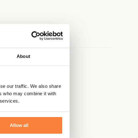
About
e
se our traffic. We also share
ster
ers who may combine it with
 services.
ester
Allow all