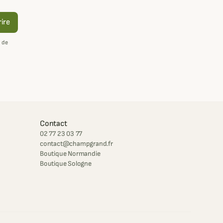
rire
 de
Contact
02 77 23 03 77
contact@champgrand.fr
Boutique Normandie
Boutique Sologne