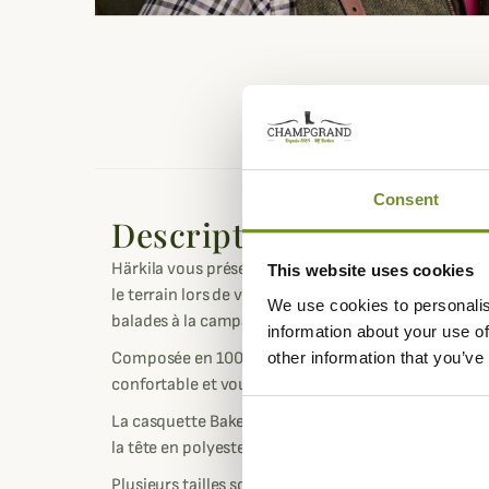
Consent
Description
Härkila vous présente la casquette Bakerboy Ken
This website uses cookies
le terrain lors de vos parties de chasse, d'après ch
We use cookies to personalis
balades à la campagne pour un style chic et élégant
information about your use of
other information that you’ve
Composée en 100% laine britannique, ce modèle de
confortable et vous protège du vent grâce à sa doub
La casquette Bakerboy Kenmore dispose d'une bande 
la tête en polyester respirant pour évacuer toute la
Plusieurs tailles sont disponibles du 57 au 60.