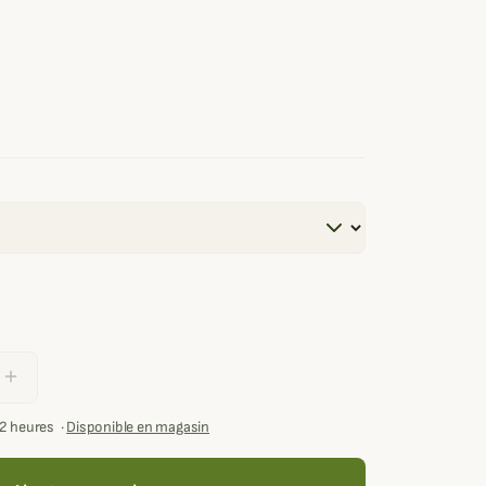
d
add
72 heures
·
Disponible en magasin