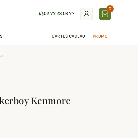
0
02 77 23 03 77
S
CARTES CADEAU
PROMO
la
akerboy Kenmore