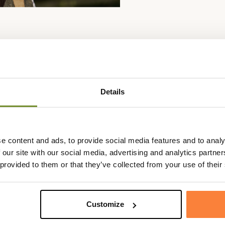
Details
Fiche techniqu
more pour vous accompagner sur
Composition
100% Laine
asse ou bien au quotidien pour vos
e content and ads, to provide social media features and to analy
Garniture
100% Polye
.
 our site with our social media, advertising and analytics partn
Genre
Homme
 provided to them or that they’ve collected from your use of their
 casquette en tweed est
lure isolante prévue à cet effet.
Matière
Laine , Poly
à l'intérieur et tout autour de
Coloris
Vert
Customize
 chaleur superflue.