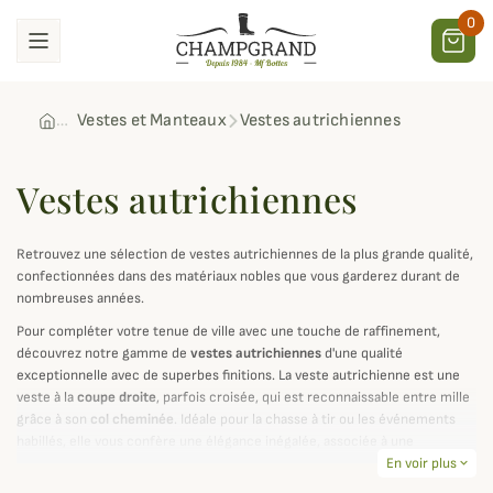
0
Vestes et Manteaux
Vestes autrichiennes
Vestes autrichiennes
Retrouvez une sélection de vestes autrichiennes de la plus grande qualité,
confectionnées dans des matériaux nobles que vous garderez durant de
nombreuses années.
Pour compléter votre tenue de ville avec une touche de raffinement,
découvrez notre gamme de
vestes autrichiennes
d'une qualité
exceptionnelle avec de superbes finitions. La veste autrichienne est une
veste à la
coupe droite
, parfois croisée, qui est reconnaissable entre mille
grâce à son
col cheminée
. Idéale pour la chasse à tir ou les événements
habillés, elle vous confère une élégance inégalée, associée à une
excellente durabilité.
En voir plus
expand_more