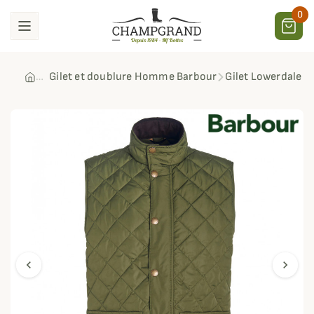
0
Gilet et doublure Homme Barbour
Gilet Lowerdale 
chevron_left
chevron_right