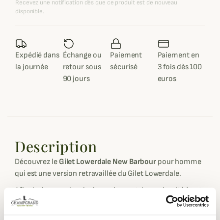
Recevez une notification dès que ce produit est de nouveau
disponible.
Expédié dans
Échange ou
Paiement
Paiement en
la journée
retour sous
sécurisé
3 fois dès 100
90 jours
euros
Description
Découvrez le
Gilet Lowerdale New Barbour
pour homme
qui est une version retravaillée du Gilet Lowerdale.
Afin de donner plus de dynamisme et de modernité à cet
intemporel, Barbour vous le présente dans une toute
nouvelle coupe, plus moderne et ajustée. Tout aussi