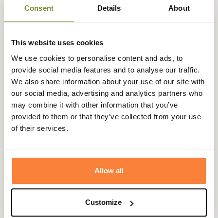
élégant et raffiné, cette veste sans manches matelassée
Consent
Details
About
est parfaite pour la mi-saison pour vous protéger des
températures fraîches.
This website uses cookies
Son matelassage diamant dévoile un style campagne
chic qui ne laissera pas indifférent. Léger et déperlante, il
We use cookies to personalise content and ads, to
vous protège des températures froides en hiver sous une
provide social media features and to analyse our traffic.
veste, agissant comme une doublure isolante, ou bien se
We also share information about your use of our site with
porte seul aux beaux jours par dessus un pull.
our social media, advertising and analytics partners who
may combine it with other information that you’ve
Il dispose d'une poche intérieur zippée, de deux poches
provided to them or that they’ve collected from your use
plaquées à rabat et boutons pressions pour y ranger en
of their services.
toute sécurité vos petits essentiels du quotidien.
Fiche technique
Composition
100 % Polyester
Allow all
Doublure
100% Polyamide
Customize
Coloris
Bleu, Vert