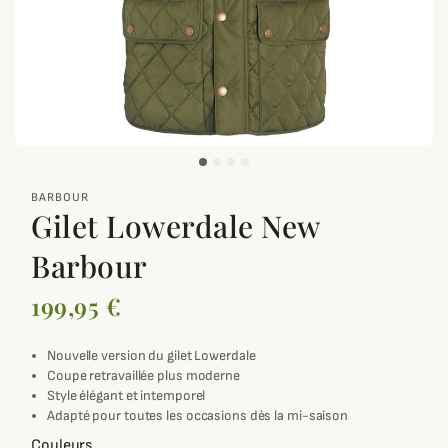
zoom_out_map
BARBOUR
Gilet Lowerdale New
Barbour
199,95 €
Nouvelle version du gilet Lowerdale
Coupe retravaillée plus moderne
Style élégant et intemporel
Adapté pour toutes les occasions dès la mi-saison
Couleurs