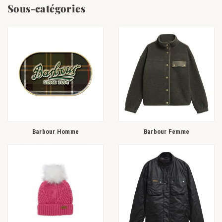
et ses inspirations motocyclistes introduites par Duncan Barbour avec
Sous-catégories
Barbour International.
Depuis maintenant 5 générations, L'entreprise Britannique continue de
développer ses valeurs fondamentales comme l'élégance, l'authenticité et
la qualité de savoir-faire dans la fabrication.
D'origine, les différents produits Barbour s'inspirent et sont adaptés aux
activités de plein air : chasse, pêche, équitation. Ils lient praticité et
esthétisme à la British. Maintenant, Barbour a intégré l'esthétisme dans
ses différentes gamme de produits qui vous permet de vous habiller de la
tête aux pieds en Barbour d'où le #BarbourWayOflife qui fait de la marque
Barbour un véritable style de vie.
Doté d'une collection
Barbour homme
, la marque a élargi sa gamme de
Barbour Homme
Barbour Femme
produits. Du vêtement pour
femme
,
enfant
aux
accessoires
aux couleurs
de Barbour ou
chaussures
, vous trouverez également un
univers exclusif
pour votre chien
.
Vous retrouverez de nombreuses collections comme
Steve McQueen
chez
Barbour International
,
Gold Standard
ou encore des collaborations
telle que celle avec
Alexa Chung
.