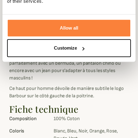
of their services.
Sa matière 100% est à la fois confortable et agréable
même lorsqu'il fait plus chaud. Toutefois, son col à deux
boutons le rend facile à porter, seul ou avec pull col V ou
Allow all
zippé.
Proposé dans de nombreux coloris flashy ou plus sobre,
Customize
le Polo Sports Barbour est un incontournable pour toutes
les garde-robes et se porte toute l'année. Il s'associe
parfaitement avec un bermuda, un pantalon chino ou
encore avec un jean pour s'adapter à tous les styles
masculins !
Ce haut pour homme dévoile de manière subtile le logo
Barbour sur le côté gauche de la poitrine.
Fiche technique
Composition
100% Coton
Coloris
Blanc, Bleu, Noir, Orange, Rose,