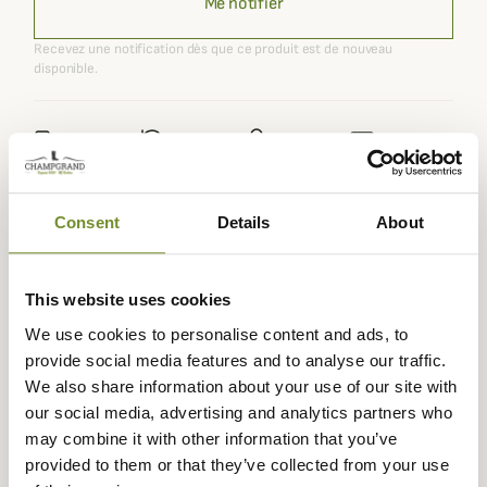
Me notifier
Recevez une notification dès que ce produit est de nouveau
disponible.
Expédié dans
Échange ou
Paiement
Paiement en
la journée
retour sous
sécurisé
3 fois dès 100
90 jours
euros
Consent
Details
About
This website uses cookies
We use cookies to personalise content and ads, to
Description
provide social media features and to analyse our traffic.
We also share information about your use of our site with
Optez pour le
Polo Sports Barbour
pour homme, un
our social media, advertising and analytics partners who
modèle classique et intemporel qui conviendra à tous les
may combine it with other information that you’ve
styles ! Sa coupe droite et son design minimaliste le
provided to them or that they’ve collected from your use
rend tout aussi élégant.