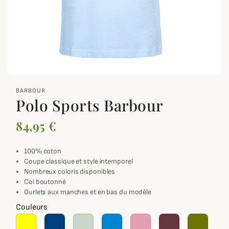
zoom_out_map
BARBOUR
Polo Sports Barbour
84,95 €
100% coton
Coupe classique et style intemporel
Nombreux coloris disponibles
Col boutonné
Ourlets aux manches et en bas du modèle
Couleurs