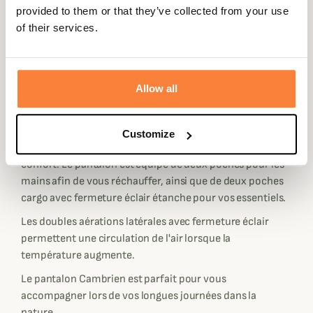
provided to them or that they’ve collected from your use
Le pantalon possède une membrane imperméable et
of their services.
respirante. Sa fabrication à deux couches avec un tissu
extérieur en nylon résistant et anti déchirant assure une
durée d'utilisation importante. Son intérieur en maille
Allow all
permet l'évacuation de l'humidité pour votre plus grand
confort.
Des renforts extensibles sont placés sur les genoux et au
Customize
niveau du siège pour favoriser votre mobilité et votre
confort. Le pantalon est équipé de deux poches pour les
mains afin de vous réchauffer, ainsi que de deux poches
cargo avec fermeture éclair étanche pour vos essentiels.
Les doubles aérations latérales avec fermeture éclair
permettent une circulation de l'air lorsque la
température augmente.
Le pantalon Cambrien est parfait pour vous
accompagner lors de vos longues journées dans la
nature.