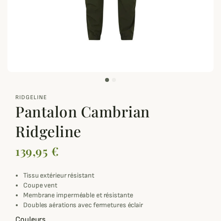
zoom_out_map
RIDGELINE
Pantalon Cambrian
Ridgeline
139,95 €
Tissu extérieur résistant
Coupe vent
Membrane imperméable et résistante
Doubles aérations avec fermetures éclair
Couleurs