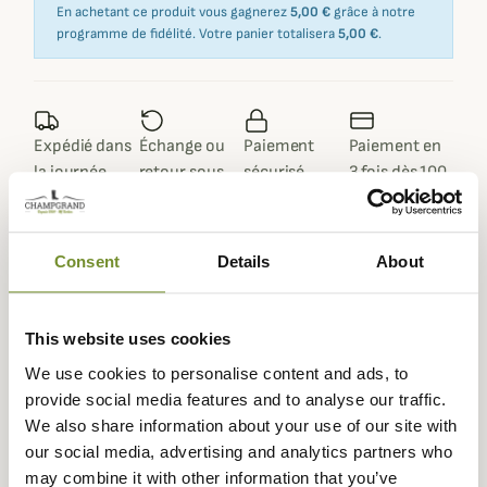
En achetant ce produit vous gagnerez
5,00 €
grâce à notre
programme de fidélité. Votre panier totalisera
5,00 €
.
Expédié dans
Échange ou
Paiement
Paiement en
la journée
retour sous
sécurisé
3 fois dès 100
90 jours
euros
Consent
Details
About
Description
This website uses cookies
We use cookies to personalise content and ads, to
Champgrand
vous présente ce superbe pantalon
provide social media features and to analyse our traffic.
Cambrien de la marque
Ridgeline
, spécialement conçu
We also share information about your use of our site with
pour les activités extérieures les plus difficiles. Le
our social media, advertising and analytics partners who
pantalon est totalement imperméable, coupe-vent et
may combine it with other information that you’ve
grandement respirant.