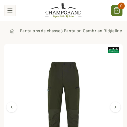
0
Pantalons de chasse
Pantalon Cambrian Ridgeline
chevron_left
chevron_right